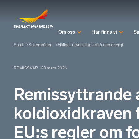
Om oss
Här finns vi
Sa
Start
Sakområden
Hållbar utveckling, miljö och energi
REMISSVAR
20 mars 2026
Remissyttrande 
koldioxidkraven f
EU:s regler om 