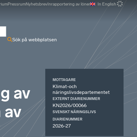
rium
Pressrum
Nyhetsbrev
Inrapportering av löner
In English
r
Sök på webbplatsen
MOTTAGARE
Klimat-och
g av
näringslivsdepartementet
EXTERNT DIARIENUMMER
 av
KN2026/00066
SVENSKT NÄRINGSLIVS
DIARIENUMMER
2026-27