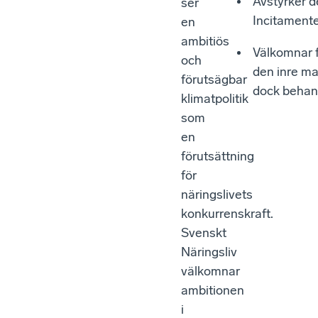
Avstyrker d
ser
Incitamente
en
ambitiös
Välkomnar f
och
den inre ma
förutsägbar
dock behand
klimatpolitik
som
en
förutsättning
för
näringslivets
konkurrenskraft.
Svenskt
Näringsliv
välkomnar
ambitionen
i