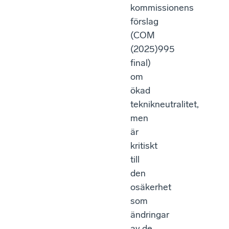
kommissionens
förslag
(COM
(2025)995
final)
om
ökad
teknikneutralitet,
men
är
kritiskt
till
den
osäkerhet
som
ändringar
av de