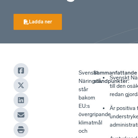
Ladda ner
Svenskt
Sammanfattande
Svenskt När
Näringsliv
ståndpunkter:
till den os
står
redan gjord
bakom
EU:s
Är positiva 
övergripande
understryke
klimatmål
administrat
och