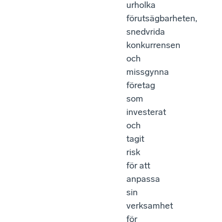
urholka
förutsägbarheten,
snedvrida
konkurrensen
och
missgynna
företag
som
investerat
och
tagit
risk
för att
anpassa
sin
verksamhet
för