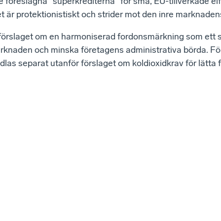
e föreslagna "superkrediterna" för små, EU-tillverkade el
t är protektionistiskt och strider mot den inre marknadens
örslaget om en harmoniserad fordonsmärkning som ett sä
rknaden och minska företagens administrativa börda. Fö
las separat utanför förslaget om koldioxidkrav för lätta 