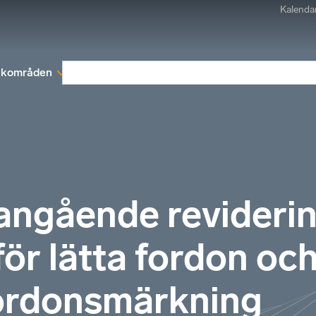
Kalenda
kområden
Medlemskap
Rapporter och remissva
angående reviderin
ör lätta fordon och
fordonsmärkning