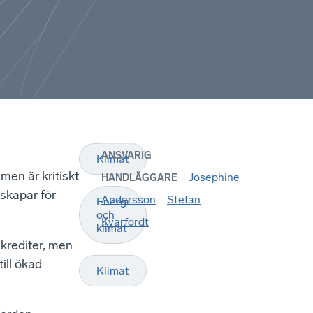
ANSVARIG
Klimat
men är kritiskt
Josephine
HANDLÄGGARE
 skapar för
Andersson
Stefan
Energi
och
Kvarfordt
klimat
lkrediter, men
ill ökad
Klimat