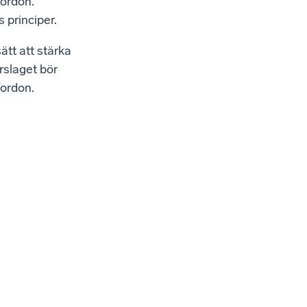
fordon.
 principer.
tt att stärka
rslaget bör
fordon.