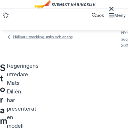
Sök
Meny
NY
Hållbar utveckling, miljö och energi
aug
202
Regeringens
S
utredare
t
Mats
o
Dillén
r
har
a
presenterat
en
m
modell