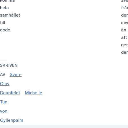
komma
avs
hela
frå
samhället
de
till
inv
godo.
än
att
ge
den
SKRIVEN
Sven-
AV
Olov
Daunfeldt
Michelle
Tun
von
Gyllenpalm