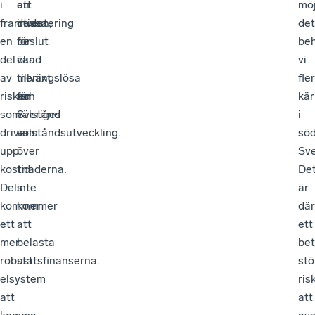
i
att
en
möj
framtiden,
dessa
investering
det
en
beslut
för
be
del
var
ökad
vi
av
meningslösa
tillväxt
fler
risken
för
och
kär
som
Sveriges
välstånd
i
driver
välståndsutveckling.
som
sö
upp
över
Sve
kostnaderna.
tid
De
Dels
inte
är
kommer
kommer
dä
ett
att
ett
mer
belasta
bet
robust
statsfinanserna.
stö
elsystem
ris
att
att