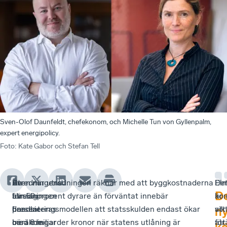
Sven-Olof Daunfeldt, chefekonom, och Michelle Tun von Gyllenpalm,
expert energipolicy.
Foto
:
Kate Gabor och Stefan Tell
En
Utredningens
I
Även när utredningen räknar med att byggkostnaderna
De
El
D
av
förslag
utredningen
blir 50 procent dyrare än förväntat innebär
är
ko
de
handlar
presenteras
finansieringsmodellen att statsskulden endast ökar
vik
att
n
bärande
om
beräkningar
med 8 miljarder kronor när statens utlåning är
att
för