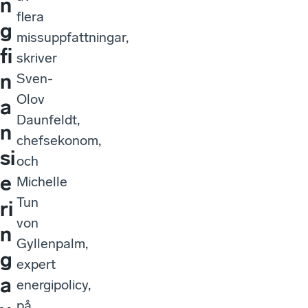
n
flera
g
missuppfattningar,
fi
skriver
n
Sven-
Olov
a
Daunfeldt,
n
chefsekonom,
si
och
e
Michelle
Tun
ri
von
n
Gyllenpalm,
g
expert
a
energipolicy,
på