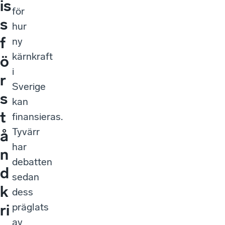
is
för
s
hur
f
ny
kärnkraft
ö
i
r
Sverige
s
kan
t
finansieras.
Tyvärr
å
har
n
debatten
d
sedan
k
dess
präglats
ri
av