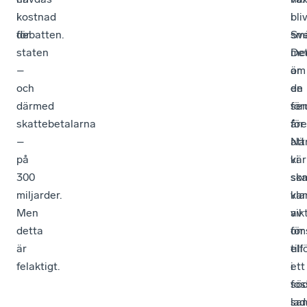
kostnad
i
i
bliv
för
debatten.
Sve
sm
staten
De
me
–
är
om
och
en
de
därmed
för
se
skattebetalarna
för
åre
–
att
Nä
på
vi
kär
300
sk
so
miljarder.
kla
var
Men
av
vik
detta
oms
för
är
till
elf
felaktigt.
ett
i
foss
sö
sam
lad