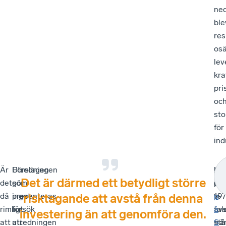
ne
ble
res
os
lev
kra
pri
oc
st
för
ind
Är
Utredningen
Förslagen
Alt
Li
Lä
Det är därmed ett betydligt större
det
gör
som
om
på
art
då
inget
presenteras
vi
197
p
risktagande att avstå från denna
rimligt
försök
i
avs
tal
å
investering än att genomföra den.
att
att
utredningen
frå
stå
S