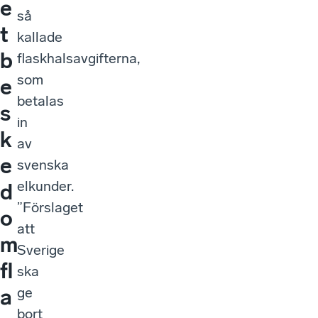
e
så
t
kallade
b
flaskhalsavgifterna,
som
e
betalas
s
in
k
av
e
svenska
elkunder.
d
”Förslaget
o
att
m
Sverige
fl
ska
ge
a
bort