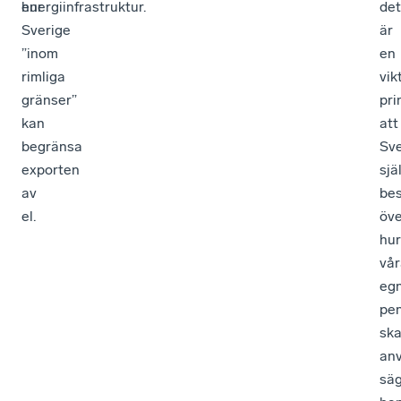
energiinfrastruktur.
hur
det
Sverige
är
”inom
en
rimliga
vik
gränser”
pri
kan
att
begränsa
Sve
exporten
sjä
av
be
el.
öve
hur
vår
eg
pe
sk
an
sä