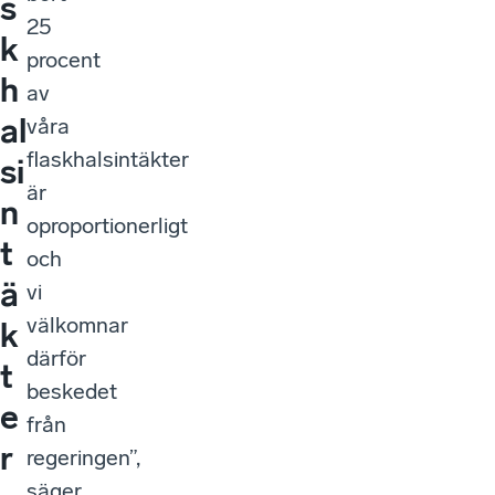
s
25
k
procent
h
av
al
våra
flaskhalsintäkter
si
är
n
oproportionerligt
t
och
ä
vi
välkomnar
k
därför
t
beskedet
e
från
r
regeringen”,
säger