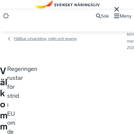
Sök
Meny
NY
Hållbar utveckling, miljö och energi
mar
202
Regeringen
V
rustar
äl
för
k
strid
o
i
m
EU
om
m
de