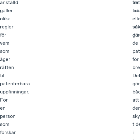
anställd
för
bot
gäller
tid
lin
olika
ell
ell
regler
så
säk
för
gör
dia
vem
de
som
pa
äger
för
rätten
bre
till
De
patenterbara
gör
uppfinningar.
bå
För
att
en
de
person
sk
som
tid
forskar
i