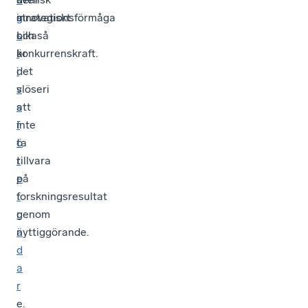
g
strategiskt.
innovationsförmåga
s
Likaså
och
l
är
konkurrenskraft.
i
det
v
slöseri
s
att
f
inte
ö
ta
r
tillvara
e
på
t
forskningsresultat
r
genom
ä
nyttiggörande.
d
a
r
e.