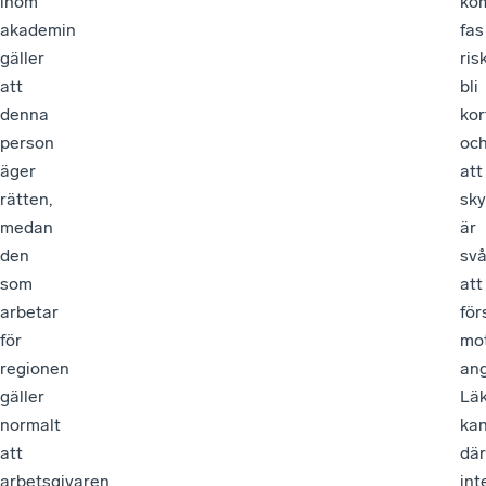
inom
kom
akademin
fas
gäller
ris
att
bli
denna
kor
person
oc
äger
att
rätten,
sk
medan
är
den
svå
som
att
arbetar
för
för
mo
regionen
ang
gäller
Lä
normalt
ka
att
dä
arbetsgivaren
int