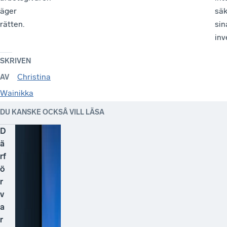
äger
säk
rätten.
sin
inv
SKRIVEN
Christina
AV
Wainikka
DU KANSKE OCKSÅ VILL LÄSA
D
ä
rf
ö
r
v
a
r