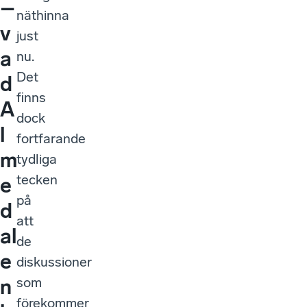
–
näthinna
v
just
a
nu.
Det
d
finns
A
dock
l
fortfarande
m
tydliga
tecken
e
på
d
att
al
de
e
diskussioner
som
n
förekommer