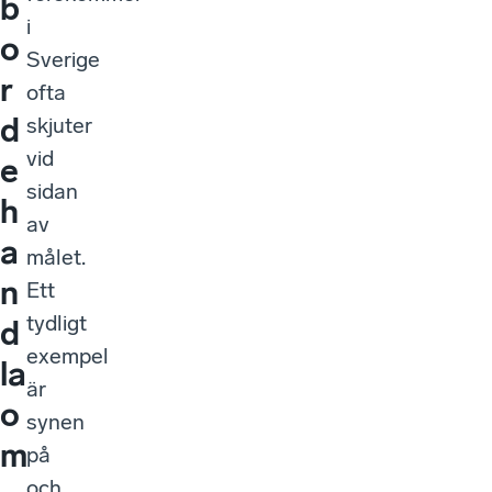
b
i
o
Sverige
r
ofta
d
skjuter
vid
e
sidan
h
av
a
målet.
n
Ett
tydligt
d
exempel
la
är
o
synen
m
på
och