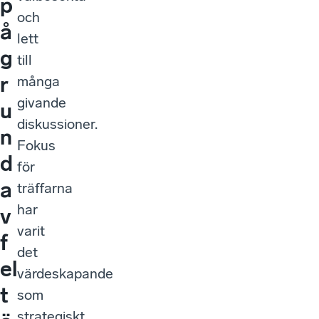
p
och
å
lett
g
till
r
många
givande
u
diskussioner.
n
Fokus
d
för
a
träffarna
har
v
varit
f
det
el
värdeskapande
t
som
strategiskt