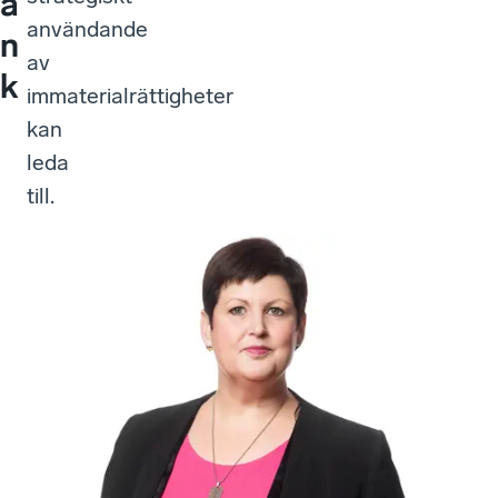
ä
användande
n
av
k
immaterialrättigheter
kan
leda
till.