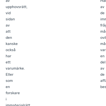
av
Ha
upphovsrätt,
av
vid
de
sidan
imm
av
frå
att
mås
den
ovi
kanske
mås
också
var
har
en
ett
del
varumärke.
av
Eller
de
som
aff
en
bes
forskare
i
immaterialrätt