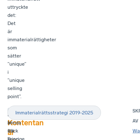
uttryckte
det:
Det
är
immaterialrättigheter
som
sätter
”unique”
i
”unique
selling
point”.
SK
Immaterialrättsstrategi 2019-2025
Utbildningsdepartementets
Kontentan
Kontentan
AV
blinda
är
fläck
att
Wa
är
kring
Sverige