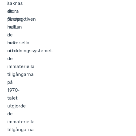
saknas
i
de
stora
perspektiven
företag
helt,
mellan
i
de
hela
materiella
utbildningssystemet.
och
de
immateriella
tillgångarna
på
1970-
talet
utgjorde
de
immateriella
tillgångarna