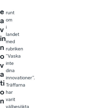
d
träffar
e
runt
a
om
i
v
landet
in
med
n
rubriken
o
”Vaska
inte
v
dina
a
innovationer”.
ti
Träffarna
o
har
varit
n
välbesökta