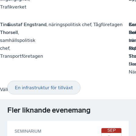
Trafikverket
Tina
Gustaf Engstrand
, näringspolitisk chef, Tågföretagen
Kar
Car
Sem
Thorsell
,
Bo
Ber
mo
samhällspolitisk
tra
när
av
chef,
Sko
exp
Ro
Transportföretagen
St
Th
Ha
Sv
När
En infrastruktur för tillväxt
Välkommen
Fler liknande evenemang
SEP
SEMINARIUM