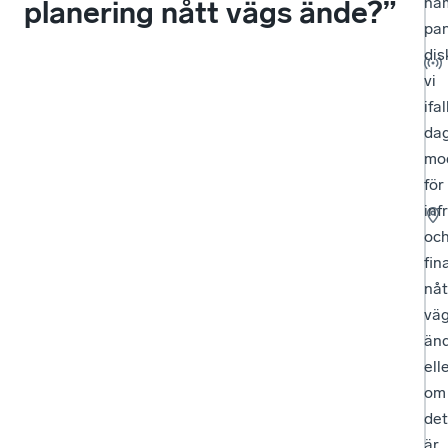
na
planering nått vägs ände?”
pan
dis
vi
ifal
da
mod
för
inf
oc
fin
nåt
vä
änd
ell
om
det
är