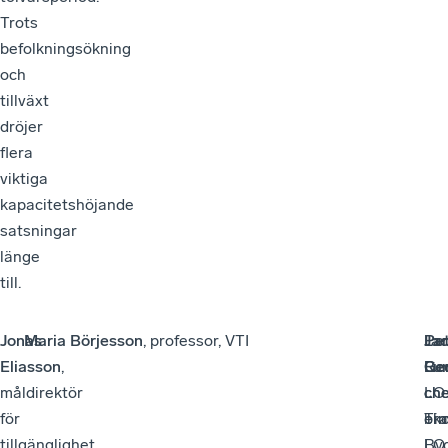
Trots
befolkningsökning
och
tillväxt
dröjer
flera
viktiga
kapacitetshöjande
satsningar
länge
till.
Jonas
Maria Börjesson
, professor, VTI
Pe
Ja
Lar
Eliasson
,
Ge
Lu
Re
måldirektör
LO
ch
che
för
ek
Ti
bra
tillgänglighet,
LO
By