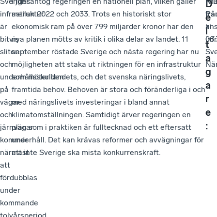
Sveriges
I juni antog regeringen en nationell plan, vilken gäller
Fru
Nil
D
infrastruktur
mellan 2022 och 2033. Trots en historiskt stor
frå
Pa
e
är
ekonomisk ram på över 799 miljarder kronor har den
kl
ans
l
bitvis
nya planen mötts av kritik i olika delar av landet. 11
08.
inf
t
sliten
september röstade Sverige och nästa regering har nu
Sv
a
och
möjligheten att staka ut riktningen för en infrastruktur
När
g
underhållsskulden
som möter landets, och det svenska näringslivets,
a
på
framtida behov. Behoven är stora och föränderliga i och
r
vägar
med näringslivets investeringar i bland annat
e
och
klimatomställningen. Samtidigt ärver regeringen en
:
järnvägar
plan som i praktiken är fulltecknad och ett eftersatt
kommer
underhåll. Det kan krävas reformer och avvägningar för
närmast
att inte Sverige ska mista konkurrenskraft.
att
fördubblas
under
kommande
tolvårsperiod.