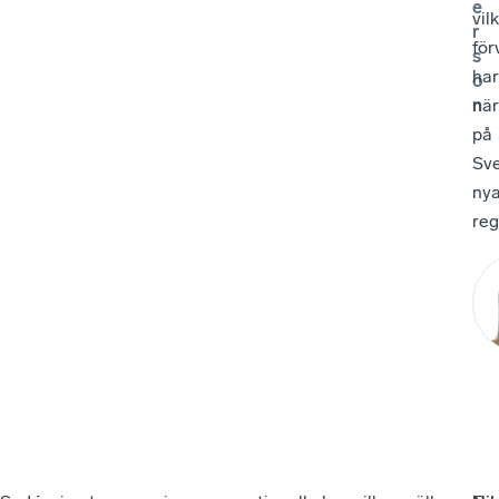
e
vil
r
för
s
har
o
n
när
på
Sve
ny
reg