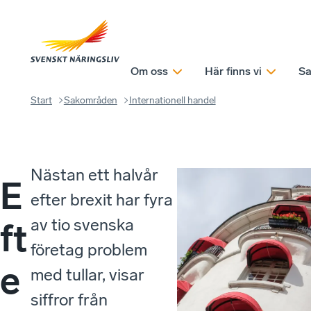
Om oss
Här finns vi
Sa
Start
Sakområden
Internationell handel
Nästan ett halvår
E
efter brexit har fyra
av tio svenska
ft
företag problem
e
med tullar, visar
siffror från