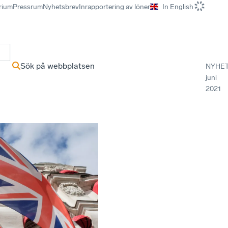
rium
Pressrum
Nyhetsbrev
Inrapportering av löner
In English
r
Sök på webbplatsen
NYHE
juni
2021