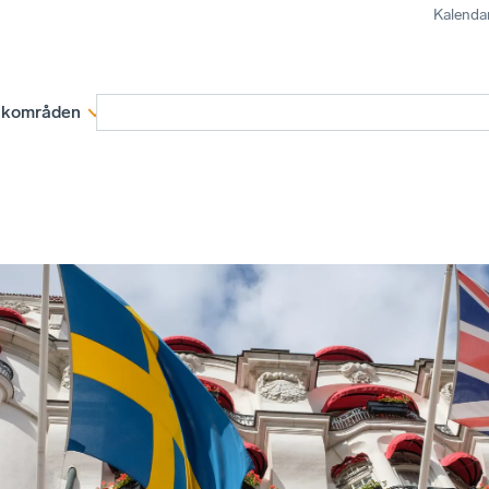
Kalenda
kområden
Medlemskap
Rapporter och remissva