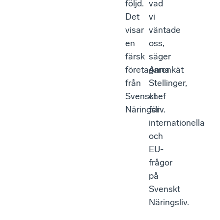
följd.
vad
Det
vi
visar
väntade
en
oss,
färsk
säger
företagarenkät
Anna
från
Stellinger,
Svenskt
chef
Näringsliv.
för
internationella
och
EU-
frågor
på
Svenskt
Näringsliv.