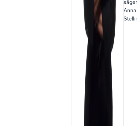
säge
Anna
Stelli