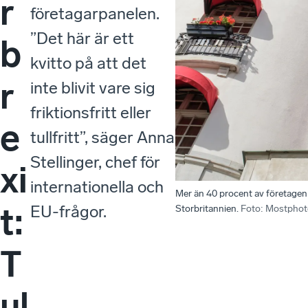
r
företagarpanelen.
”Det här är ett
b
kvitto på att det
r
inte blivit vare sig
friktionsfritt eller
e
tullfritt”, säger Anna
Stellinger, chef för
xi
internationella och
Mer än 40 procent av företagen u
t:
EU-frågor.
Storbritannien.
Foto
:
Mostphot
T
ul