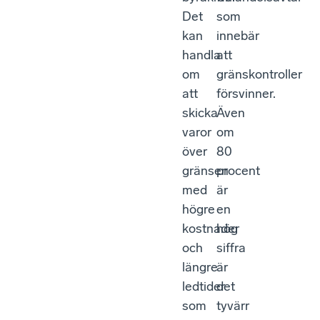
Det
som
kan
innebär
handla
att
om
gränskontroller
att
försvinner.
skicka
Även
varor
om
över
80
gränsen
procent
med
är
högre
en
kostnader
hög
och
siffra
längre
är
ledtider
det
som
tyvärr