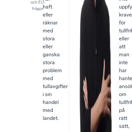
och EU-
haft
uppfy
frågor.
eller
krav
räknar
för
med
tullfr
stora
eller
eller
att
ganska
man
stora
inte
problem
har
med
hante
tullavgifter
ansö
i sin
om
handel
tullfr
med
på
landet.
rätt
sätt,