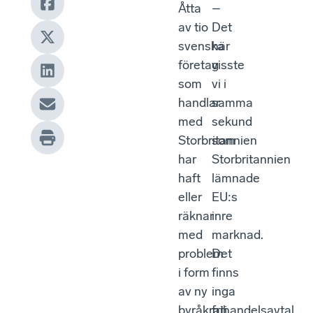
Åtta
–
av tio
Det
svenska
här
företag
visste
som
vi i
handlar
samma
med
sekund
Storbritannien
som
har
Storbritannien
haft
lämnade
eller
EU:s
räknar
inre
med
marknad.
problem
Det
i form
finns
av ny
inga
byråkrati.
frihandelsavtal