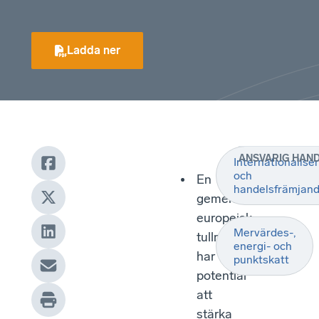
Ladda ner
ANSVARIG HAN
Internationalise
och
En
handelsfrämjan
gemensam
europeisk
Mervärdes-,
tullmyndighet
energi- och
har
punktskatt
potential
att
stärka