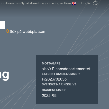
rium
Pressrum
Nyhetsbrev
Inrapportering av löner
In English
r
Sök på webbplatsen
MOTTAGARE
<br/>Finansdepartementet
ag
EXTERNT DIARIENUMMER
Fi2023/02053
SVENSKT NÄRINGSLIVS
DIARIENUMMER
2023-98