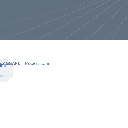
Robert Lönn
DLÄGGARE
ring
de