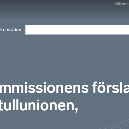
Kalenda
kområden
Medlemskap
Rapporter och remissva
mmissionens försl
tullunionen,