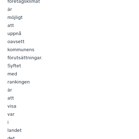
företagsklimat
är
möjligt
att
uppnå
oavsett
kommunens
förutsättningar.
Syftet
med
rankingen
är
att
visa
var
i
landet
det