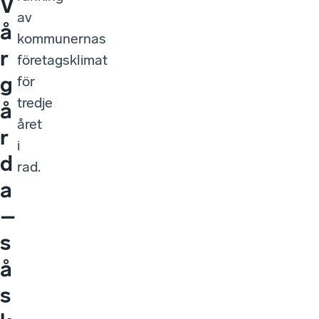
V
av
å
kommunernas
r
företagsklimat
g
för
tredje
å
året
r
i
d
rad.
a
–
s
å
s