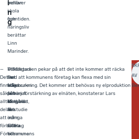
i
mellan
behöver
skola
i
n
och
framtiden.
g
näringsliv
berättar
Linn
Marinder.
SK
–
Ytterligare
Därför
–
– Förstudien pekar på att det inte kommer att räcka
AV
Det
en
har
Det
med att kommunens företag kan flexa med sin
finns
fråga
kommunen
står
elförbrukning. Det kommer att behövas ny elproduktion
Be
såklart
som
påbörjat
för
och en förstärkning av elnäten, konstaterar Lars
alltid
Vårgårda
en
förnybart,
Nothall.
delar
likt
förstudie
flex
att
många
inom
och
förbättra.
andra
COI
företag
För
kommuner
tillsammans
och