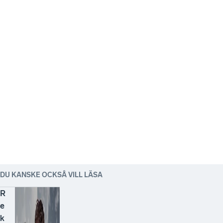
DU KANSKE OCKSÅ VILL LÄSA
R
e
k