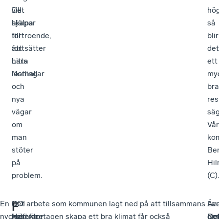
Det
vill
hö
skapar
hjälpa
så
förtroende,
till
blir
fortsätter
att
det
Lars
hitta
ett
Nothall.
lösningar
my
och
bra
nya
res
vägar
sä
om
Vå
man
ko
stöter
Be
på
Hi
problem.
(C).
En
COI
–
Det arbete som kommunen lagt ned på att tillsammans
–
Lar
–
Äv
F
nyckelfaktor
huserar
Här
med företagen skapa ett bra klimat får också
De
Not
De
om