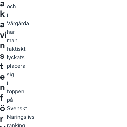
a
och
k
i
a
Vårgårda
har
vi
man
n
faktiskt
s
lyckats
t
placera
sig
e
i
n
toppen
f
på
ö
Svenskt
Näringslivs
r
ranking