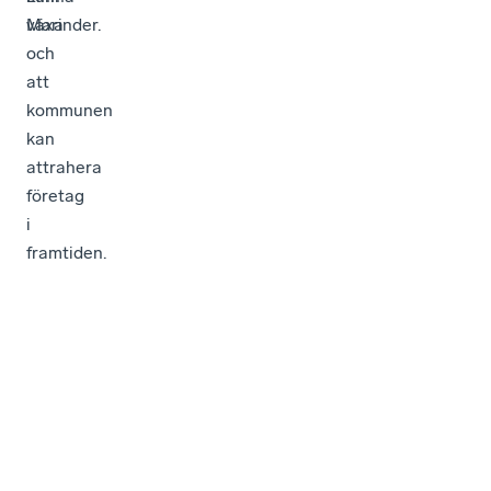
växa
Marinder.
och
att
kommunen
kan
attrahera
företag
i
framtiden.