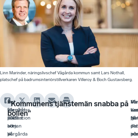
Linn Marinder, näringslivschef Vågårda kommun samt Lars Nothall,
platschef på badrumsinteriörstillverkaren Villeroy & Boch Gustavsberg.
Det
Är
Det
Vå
Me
Fö
–
”Kommunens tjänstemän snabba på
var
Vårgårdas
återstår
ko
va
Lar
Ko
bollen”
2021
prestation
såklart
på
är
Not
tj
som
början
att
pla
det
pla
är
Vårgårda
på
se
nu
so
på
int