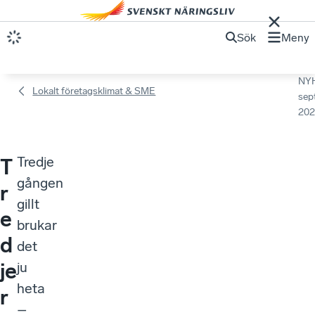
Sök
Meny
NY
Lokalt företagsklimat & SME
sep
202
Tredje
T
gången
r
gillt
e
brukar
d
det
je
ju
heta
r
–