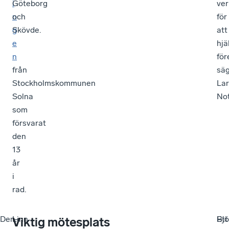
i
Göteborg
ver
n
och
för
g
Skövde.
att
e
hjä
n
för
från
sä
Stockholmskommunen
Lar
Solna
Not
som
försvarat
den
13
år
i
rad.
Den
–
Linn
–
Bjö
Ett
–
–
Viktig mötesplats