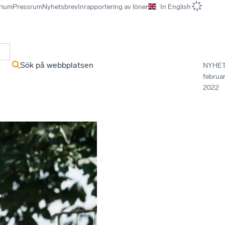
rium
Pressrum
Nyhetsbrev
Inrapportering av löner
In English
r
Sök på webbplatsen
NYHE
februar
2022