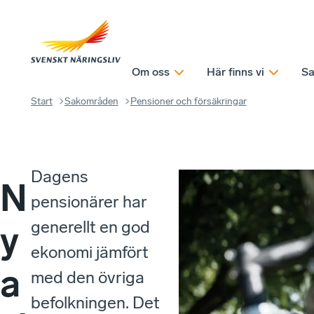
Om oss
Här finns vi
Sa
Start
Sakområden
Pensioner och försäkringar
Dagens
N
pensionärer har
generellt en god
y
ekonomi jämfört
a
med den övriga
befolkningen. Det