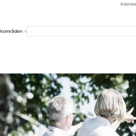
Kalenda
kområden
Medlemskap
Rapporter och remissva