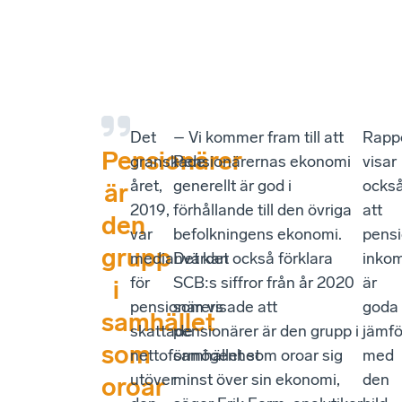
Det
– Vi kommer fram till att
Rapp
Pensionärer
granskade
Pensionärernas ekonomi
visar
året,
generellt är god i
ocks
är
2019,
förhållande till den övriga
att
den
var
befolkningens ekonomi.
pens
grupp
medianvärdet
Det kan också förklara
inkom
för
SCB:s siffror från år 2020
är
i
pensionärers
som visade att
goda
samhället
skattade
pensionärer är den grupp i
jämfö
som
nettoförmögenhet
samhället som oroar sig
med
utöver
minst över sin ekonomi,
den
oroar