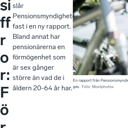
si
slår
Pensionsmyndigheten
ff
fast i en ny rapport.
r
Bland annat har
pensionärerna en
o
förmögenhet som
är sex gånger
r:
större än vad de i
En rapport från Pensionsmyndigh
F
åldern 20-64 år har.
ges.
Foto
:
Mostphotos
ö
r