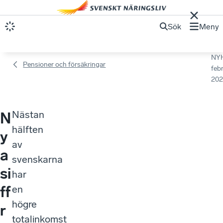
Sök
Meny
NY
Pensioner och försäkringar
febr
202
Nästan
N
hälften
y
av
a
svenskarna
si
har
ff
en
högre
r
totalinkomst