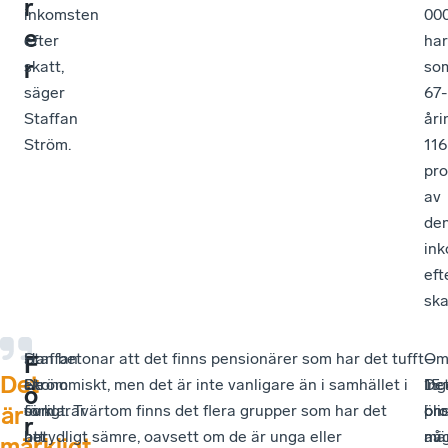
r
inkomsten
00
e
efter
har
r
skatt,
so
säger
67-
Staffan
åri
Ström.
116
pro
av
de
in
eft
ska
Staffan
–
Han betonar att det finns pensionärer som har det tufft
Om
–
–
F
Det
Ström
De
ekonomiskt, men det är inte vanligare än i samhället i
15
Ing
De
ö
förklarar
som
övrigt. Tvärtom finns det flera grupper som har det
pro
ön
blir
är
r
att
har
betydligt sämre, oavsett om de är unga eller
av
nå
mär
märkligt