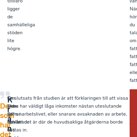
tillvaro
van
ligger
Nä
de
hö
samhälleliga
du
stöden
tal
lite
om
högre.
fat
fat
fat
ell
fat
Om
–
En slutsats från studien är att förklaringen till att vissa
–
En
–
K
De
ännu
Den
äldre har väldigt låga inkomster nästan uteslutande
Tyc
an
Tyv
r
fler
siffran
finns i arbetslivet, eller snarare avsaknaden av arbete,
vi
slu
tro
som
å
skulle
förvånade
och att det är där de huvudsakliga åtgärderna borde
att
är
jag
har
n
få
oss
sättas in.
det
att
att
det