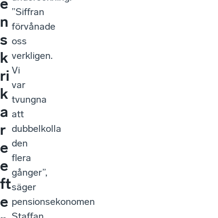
e
”Siffran
n
förvånade
s
oss
k
verkligen.
Vi
ri
var
k
tvungna
a
att
r
dubbelkolla
den
e
flera
e
gånger”,
ft
säger
e
pensionsekonomen
Staffan