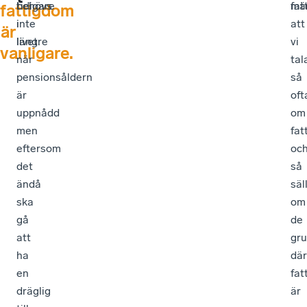
behövs
tidigare
fat
mär
fattigdom
inte
i
att
är
längre
livet.
vi
vanligare.
när
tal
pensionsåldern
så
är
oft
uppnådd
om
men
fat
eftersom
oc
det
så
ändå
säl
ska
om
gå
de
att
gr
ha
där
en
fat
dräglig
är