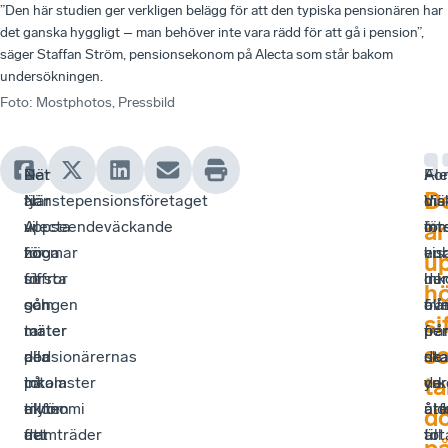
”Den här studien ger verkligen belägg för att den typiska pensionären har
det ganska hyggligt – man behöver inte vara rädd för att gå i pension”,
säger Staffan Ström, pensionsekonom på Alecta som står bakom
undersökningen.
Foto
:
Mostphotos, Pressbild
När
Det
–
Ale
–
For
D
tjänstepensionsföretaget
är
När
mä
Vi
dis
Alecta
uppseendeväckande
vi
int
för
om
är
för
höga
zoomar
enb
vis
hur
u
första
siffror
ut
ink
hur
de
h
gången
som
och
frå
öv
al
si
mäter
tar
mäter
pe
frå
pe
s
pensionärernas
död
alla
ut
de
sk
ta
totala
på
inkomster
de
yrk
var
ekonomi
myten
tillför
äld
år
ut
d
framträder
att
det
tot
till
är