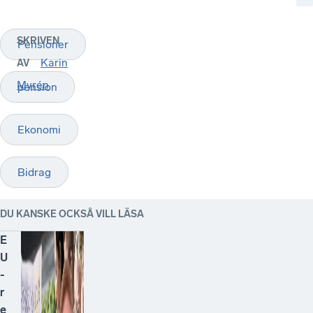
SKRIVEN
Pensioner
Karin
AV
Myrén
pension
Ekonomi
Bidrag
DU KANSKE OCKSÅ VILL LÄSA
E
U
-
r
e