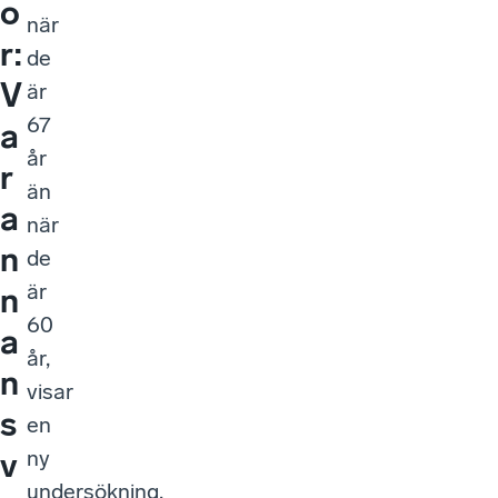
o
när
r:
de
V
är
67
a
år
r
än
a
när
n
de
är
n
60
a
år,
n
visar
s
en
ny
v
undersökning.