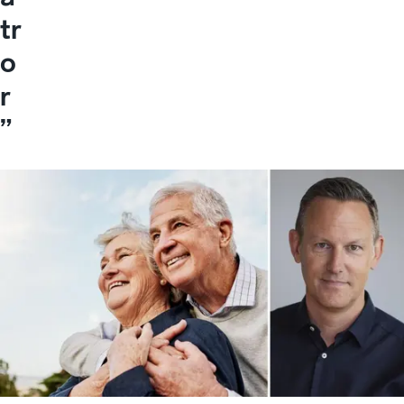
tr
o
r
”