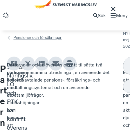
Sök
Meny
NY
Pensioner och försäkringar
maj
202
Detta
Parterna är också överens om att tillsätta två
Ut
Svenskt
P
stämmer
partsgemensamma utredningar, en avseende det
ko
Näringsliv,
a
överens
kollektivavtalade pensions-, försäkrings- och
att
LO
med
omställningssystemet och en avseende
ge
rt
och
de
arbetsmiljöfrågor.
par
e
PTK
åldershöjningar
en
r
har
som
akt
kommer
dju
kommit
n
att
oc
överens