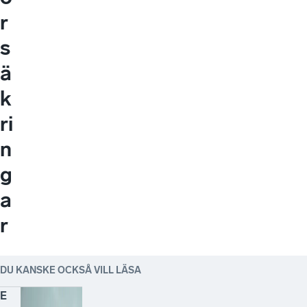
r
s
ä
k
ri
n
g
a
r
DU KANSKE OCKSÅ VILL LÄSA
E