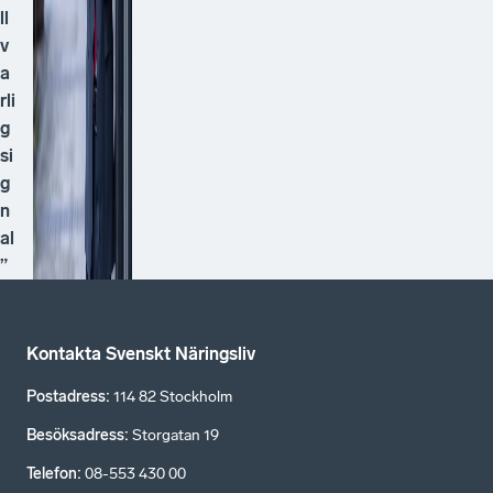
ll
v
a
rli
g
si
g
n
al
”
Kontakta Svenskt Näringsliv
Postadress
:
114 82 Stockholm
Besöksadress
:
Storgatan 19
Telefon
:
08-553 430 00