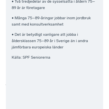
uppnått
året
Sverige
• Två tredjedelar av de sysselsatta i åldern 75–
riktåldern,
62
är
89 år är företagare
och
000
två
• Många 75–89-åringar jobbar inom jordbruk
många
personer
tredjedelar
samt med konsultverksamhet
fortsätter
i
företagare
även
åldern
och
• Det är betydligt vanligare att jobba i
efter
75–
det
åldersklassen 75–89 år i Sverige än i andra
att
89
är
jämförbara europeiska länder
de
år,
fler
Källa: SPF Seniorerna
har
vilket
män
fyllt
motsvarar
än
75
sex
kvinnor
år.
procent
som
av
jobbar.
åldersgruppen.
Många
Det
arbetar
är
inom
långt
jord-