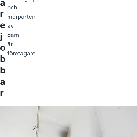
a
och
r
merparten
e
av
j
dem
är
o
företagare.
b
b
a
r