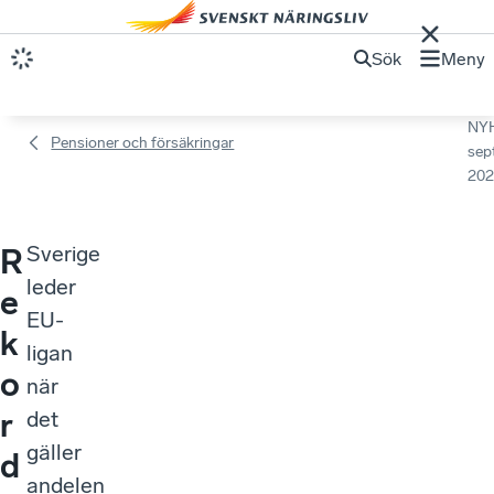
Sök
Meny
NY
Pensioner och försäkringar
sep
202
Sverige
R
leder
e
EU-
k
ligan
o
när
r
det
gäller
d
andelen