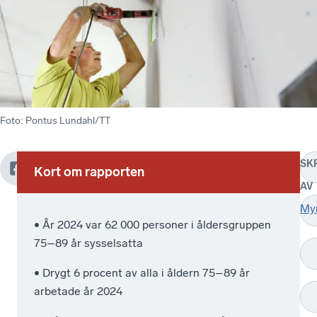
Foto
:
Pontus Lundahl/TT
SK
Kort om rapporten
Allt
Enligt
Av
AV
fler
en
de
fortsätter
rapport
i
My
• År 2024 var 62 000 personer i åldersgruppen
att
från
åldern
75–89 år sysselsatta
arbeta
SPF
75–
efter
Seniorerna
89
• Drygt 6 procent av alla i åldern 75–89 år
att
arbetade
år
arbetade år 2024
ha
förra
i