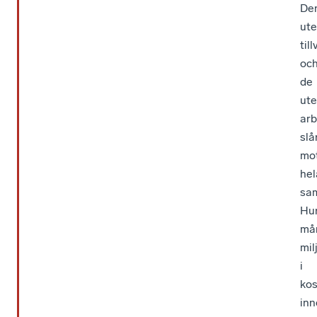
De
ute
til
oc
de
ute
arb
slå
mo
hel
sam
Hu
må
mil
i
ko
inn