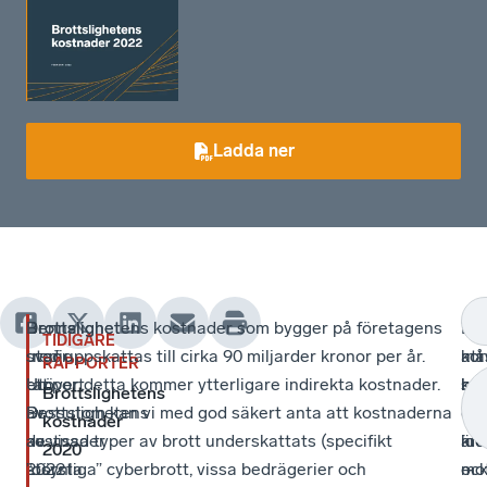
Ladda ner
Brottslighet
Denna
Brottslighetens kostnader som bygger på företagens
Vis
Vär
Där
TIDIGARE
utgör
tredje
svar uppskattas till cirka 90 miljarder kronor per år.
ko
att
må
RAPPORTER
ett
rapport
Utöver detta kommer ytterligare indirekta kostnader.
so
ko
bro
Brottslighetens
av
Brottslighetens
Dessutom kan vi med god säkert anta att kostnaderna
rap
ihå
oc
kostnader
de
kostnader
av vissa typer av brott underskattats (specifikt
ide
är
kra
2020
största
2022
”osynliga” cyberbrott, vissa bedrägerier och
–
oc
mo