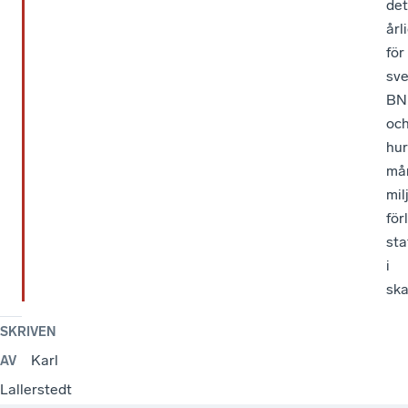
det
årl
för
sv
BN
oc
hur
må
mil
för
sta
i
ska
SKRIVEN
Karl
AV
Lallerstedt