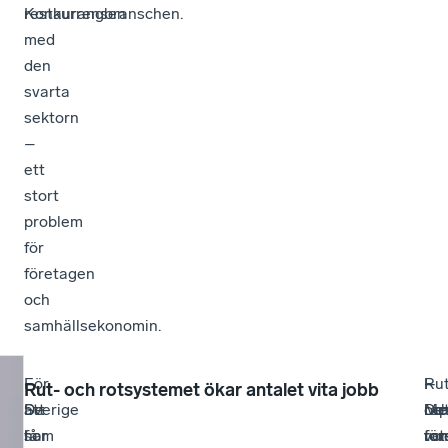
Konkurrensen
restaurangbranschen.
med
den
svarta
sektorn
–
ett
stort
problem
för
företagen
och
samhällsekonomin.
–
För
–
Rut
–
I
–
Rut- och rotsystemet ökar antalet vita jobb
De
att
Sverige
oc
Me
rap
De
som
få
har
rot
ta
för
vor