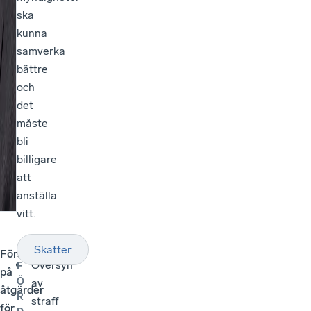
ska
kunna
samverka
bättre
och
det
måste
bli
billigare
att
anställa
vitt.
Skatter
Förslag
Översyn
F
på
Ö
av
åtgärder
R
straff
för