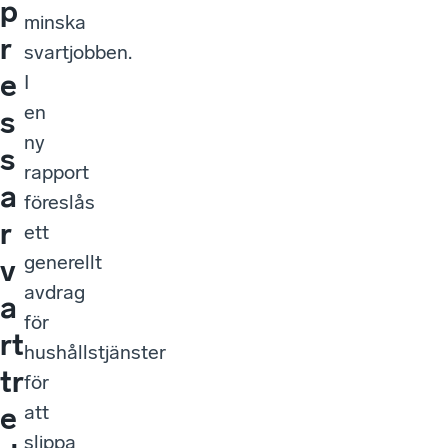
p
minska
r
svartjobben.
e
I
en
s
ny
s
rapport
a
föreslås
r
ett
generellt
v
avdrag
a
för
rt
hushållstjänster
tr
för
att
e
slippa