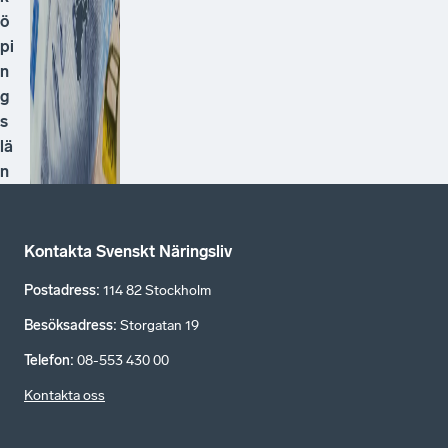
ö
pi
n
g
s
lä
n
Kontakta Svenskt Näringsliv
Postadress
:
114 82 Stockholm
Besöksadress
:
Storgatan 19
Telefon
:
08-553 430 00
Kontakta oss