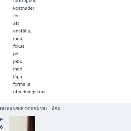
företagens
kostnader
för
att
anställa,
med
fokus
på
jobb
med
låga
formella
utbildningskrav.
DU KANSKE OCKSÅ VILL LÄSA
F
ö