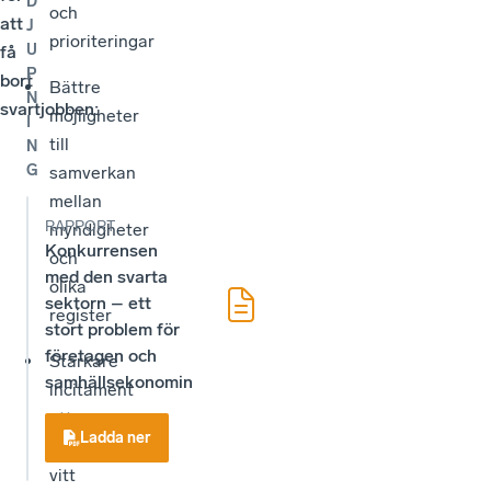
D
och
att
J
prioriteringar
U
få
P
bort
Bättre
N
svartjobben:
möjligheter
I
till
N
G
samverkan
mellan
RAPPORT
myndigheter
Konkurrensen
och
med den svarta
olika
sektorn – ett
register
stort problem för
företagen och
Starkare
samhällsekonomin
incitament
att
Ladda ner
arbeta
vitt