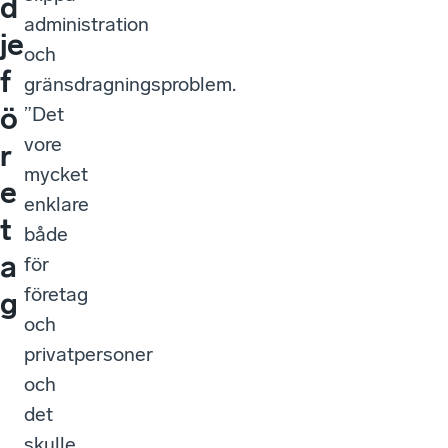
d
administration
je
och
f
gränsdragningsproblem.
ö
”Det
vore
r
mycket
e
enklare
t
både
a
för
företag
g
och
privatpersoner
och
det
skulle