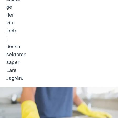
ge
fler
vita
jobb
i
dessa
sektorer,
säger
Lars
Jagrén.