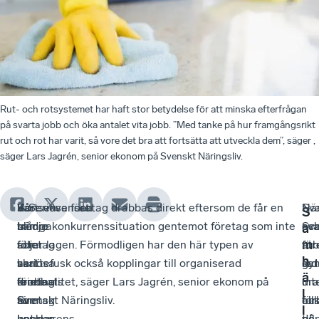
Rut- och rotsystemet har haft stor betydelse för att minska efterfrågan
på svarta jobb och öka antalet vita jobb. ”Med tanke på hur framgångsrikt
rut och rot har varit, så vore det bra att fortsätta att utveckla dem”, säger ,
säger Lars Jagrén, senior ekonom på Svenskt Näringsliv.
Vart
Så
Konsekvensen
– Seriösa företag drabbas direkt eftersom de får en
Nä
–
Sva
S
tredje
många
blir
sämre konkurrenssituation gentemot företag som inte
sva
Sva
oc
a
m
företag
som
att
följer lagen. Förmodligen har den här typen av
för
för
arb
h
har
vart
seriösa
skattefusk också kopplingar till organiserad
gy
sat
led
ä
drabbats
femte
företag
kriminalitet, säger Lars Jagrén, senior ekonom på
dr
int
i
l
av
företag
som
Svenskt Näringsliv.
oc
all
för
l
konkurrens
uppger
betalar
de
på
till