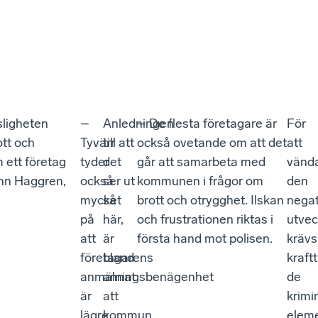
sligheten
–
Anledningen
– De flesta företagare är
För
ott och
Tyvärr
till att
också ovetande om att det
att
m ett företag
tyder
det
går att samarbeta med
vänd
sann Haggren,
också
ser ut
kommunen i frågor om
den
mycket
så
brott och otrygghet. Ilskan
negat
på
här,
och frustrationen riktas i
utvec
att
är
första hand mot polisen.
krävs
företagarens
bland
kraft
anmälningsbenägenhet
annat
de
är
att
krimi
lägre
kommun
elem