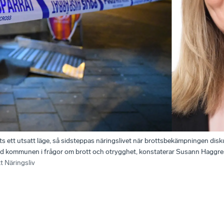
ts ett utsatt läge, så sidsteppas näringslivet när brottsbekämpningen dis
ed kommunen i frågor om brott och otrygghet, konstaterar Susann Haggren,
 Näringsliv