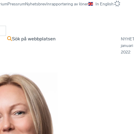
rium
Pressrum
Nyhetsbrev
Inrapportering av löner
In English
r
Sök på webbplatsen
NYHE
januari
2022