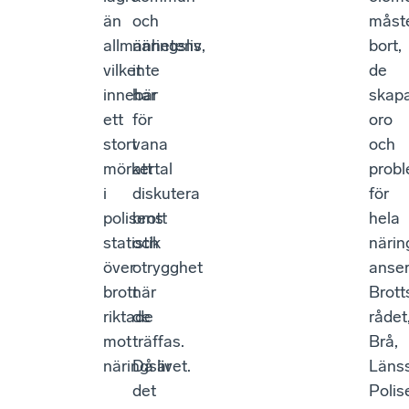
än
och
måst
allmänhetens,
näringsliv
bort,
vilket
inte
de
innebär
har
skap
ett
för
oro
stort
vana
och
mörkertal
att
prob
i
diskutera
för
polisens
brott
hela
statistik
och
närin
över
otrygghet
anse
brott
när
Brot
riktade
de
rådet
mot
träffas.
Brå,
näringslivet.
Då är
Länss
det
Polis