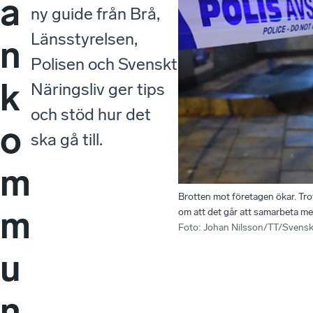
a
ny guide från Brå,
Länsstyrelsen,
n
Polisen och Svenskt
k
Näringsliv ger tips
och stöd hur det
o
ska gå till.
m
Brotten mot företagen ökar. Tro
m
om att det går att samarbeta m
Foto
:
Johan Nilsson/TT/Svenskt
u
n