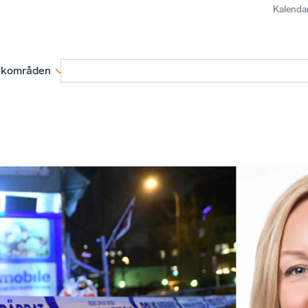
Kalenda
kområden
Medlemskap
Rapporter och remissva