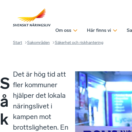
Om oss
Här finns vi
Sa
Start
Sakområden
Säkerhet och riskhantering
Det är hög tid att
S
fler kommuner
hjälper det lokala
å
näringslivet i
k
kampen mot
brottsligheten. En