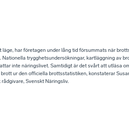
tt läge, har företagen under lång tid försummats när brott
 Nationella trygghetsundersökningar, kartläggning av br
ttar inte näringslivet. Samtidigt är det svårt att utläsa o
r brott ur den officiella brottsstatistiken, konstaterar Su
k rådgivare, Svenskt Näringsliv.