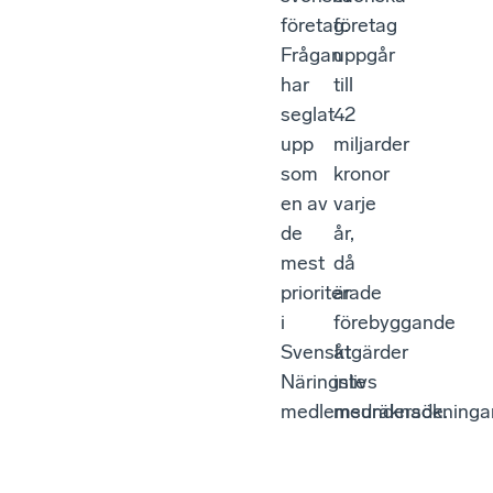
företag.
företag
Frågan
uppgår
har
till
seglat
42
upp
miljarder
som
kronor
en av
varje
de
år,
mest
då
prioriterade
är
i
förebyggande
Svenskt
åtgärder
Näringslivs
inte
medlemsundersökningar
medräknade.