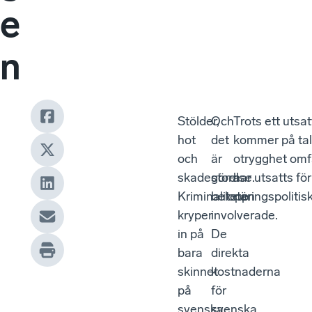
e
n
Stölder,
Och
Trots ett utsa
hot
det
kommer på tal.
och
är
otrygghet omfa
skadegörelse.
stora
har utsatts fö
Kriminaliteten
belopp
näringspolitis
kryper
involverade.
in på
De
bara
direkta
skinnet
kostnaderna
på
för
svenska
svenska