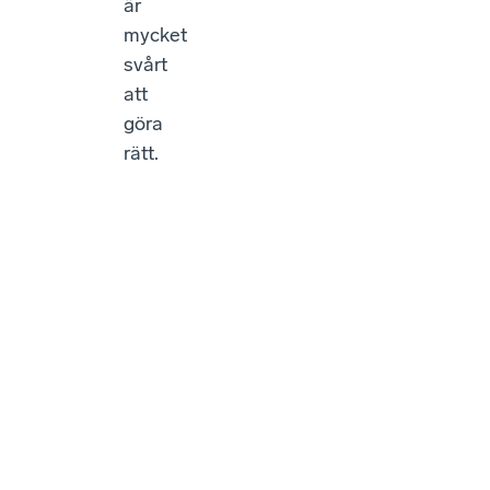
är
mycket
svårt
att
göra
rätt.