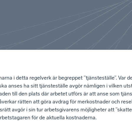
arna i detta regelverk är begreppet ”tjänsteställe”. Var d
ska anses ha sitt tjänsteställe avgör nämligen i vilken ut
aden till den plats där arbetet utförs är att anse som tjän
påverkar rätten att göra avdrag för merkostnader och res
ätt avgör i sin tur arbetsgivarens möjligheter att ”skattef
betstagaren för de aktuella kostnaderna.