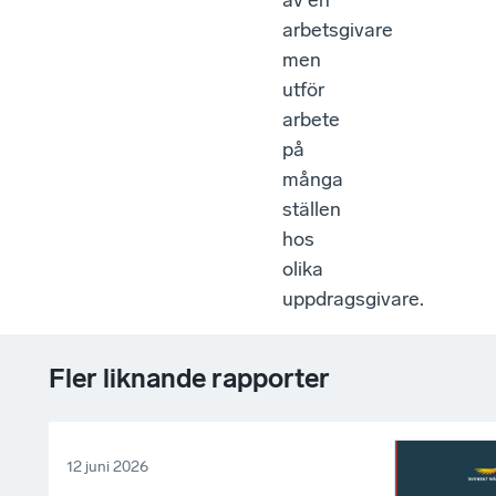
av en
arbetsgivare
men
utför
arbete
på
många
ställen
hos
olika
uppdragsgivare.
Fler liknande rapporter
12 juni 2026