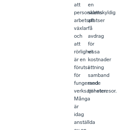
att
en
personalens
skattskyldig
arbetsplatser
att
växlar
få
och
avdrag
att
för
rörlighet
vissa
är en
kostnader
förutsättning
i
för
samband
fungerande
med
verksamheter.
tjänsteresor.
Många
är
idag
anställda