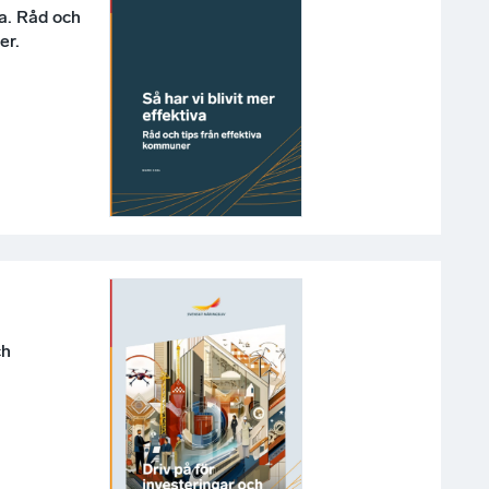
va. Råd och
er.
ch