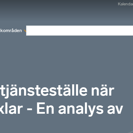
Kalenda
kområden
Medlemskap
Rapporter och remissva
tjänsteställe när
lar - En analys av