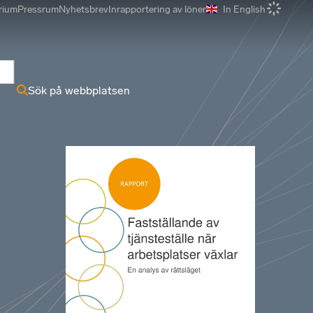
rium
Pressrum
Nyhetsbrev
Inrapportering av löner
In English
r
Sök på webbplatsen