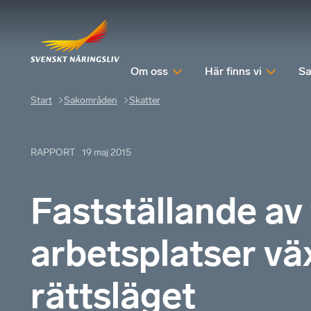
Om oss
Här finns vi
Sa
Start
Sakområden
Skatter
RAPPORT
19 maj 2015
Fastställande av 
arbetsplatser väx
rättsläget