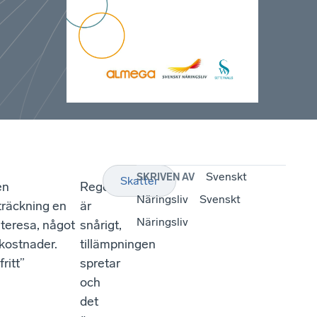
Svenskt
SKRIVEN AV
Skatter
en
Regelverket
Näringsliv
Svenskt
sträckning en
är
Näringsliv
steresa, något
snårigt,
ekostnader.
tillämpningen
ritt”
spretar
och
det