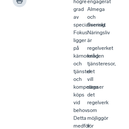
högre
engagerat
grad
Almega
av
och
specialisering.
Svenskt
Fokus
Näringsliv
ligger
är
på
regelverket
kärnområden
kring
och
tjänsteresor,
tjänster
det
och
vill
kompetenser
säga
köps
det
vid
regelverk
behov.
som
Detta
möjliggör
medför
för