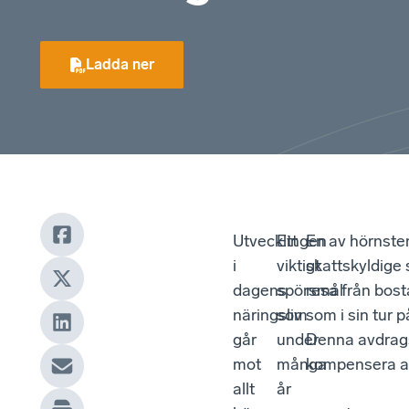
Ladda ner
Utvecklingen
Ett
En av hörnsten
i
viktigt
skattskyldige 
dagens
spörsmål
resa från bost
näringsliv
som
som i sin tur 
går
under
Denna avdragsr
mot
många
kompensera ar
allt
år