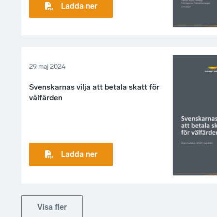
Ladda ner
29 maj 2024
Svenskarnas vilja att betala skatt för
välfärden
Ladda ner
Visa fler