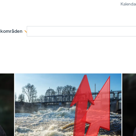
Kalenda
kområden
Medlemskap
Rapporter och remissva