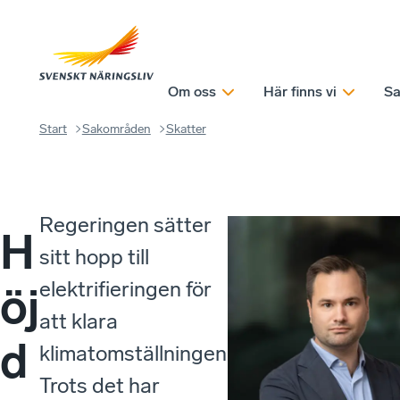
Om oss
Här finns vi
Sa
Start
Sakområden
Skatter
Regeringen sätter
H
sitt hopp till
elektrifieringen för
öj
att klara
d
klimatomställningen.
Trots det har