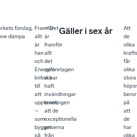
rkets förslag,
Framför
– Det
Att
Gäller i sex år
stone dämpa
allt
är
de
är
framför
olika
han
allt
kraft
och
det
får
Energiföretagen
som
olika
kritiska
vi har
stora
till
haft
höjni
att
invändningar
beror
upptaxeringen
emot,
på
–
att de
att
som
exceptionella
de
bygger
priserna
har
på
från
olika