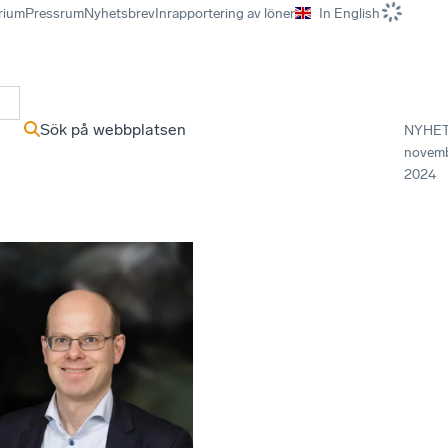
rium
Pressrum
Nyhetsbrev
Inrapportering av löner
In English
r
Sök på webbplatsen
NYHE
novem
2024