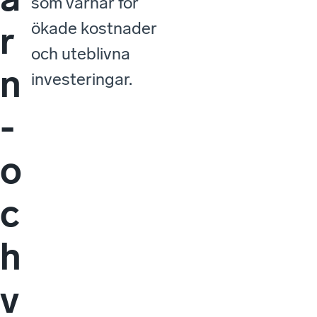
som varnar för
ökade kostnader
r
och uteblivna
n
investeringar.
-
o
c
h
v