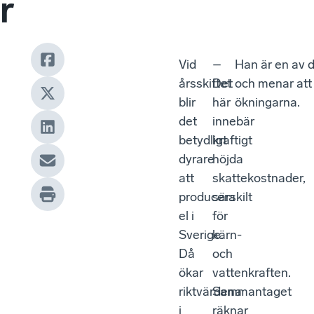
r
Vid
–
Han är en av d
årsskiftet
Det
och menar att 
blir
här
ökningarna.
det
innebär
betydligt
kraftigt
dyrare
höjda
att
skattekostnader,
producera
särskilt
el i
för
Sverige.
kärn-
Då
och
ökar
vattenkraften.
riktvärdena
Sammantaget
i
räknar