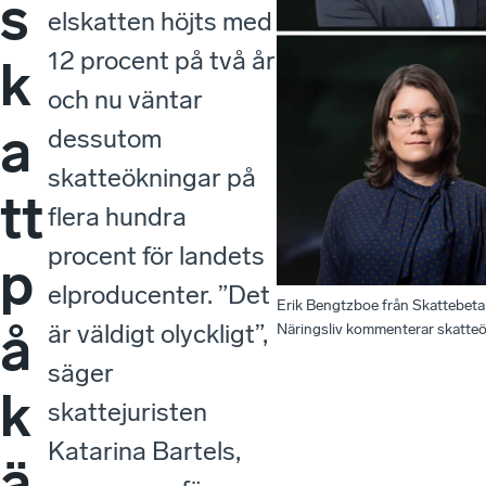
s
elskatten höjts med
12 procent på två år
k
och nu väntar
a
dessutom
skatteökningar på
tt
flera hundra
procent för landets
p
elproducenter. ”Det
Erik Bengtzboe från Skattebeta
å
är väldigt olyckligt”,
Näringsliv kommenterar skatteök
säger
k
skattejuristen
Katarina Bartels,
ä