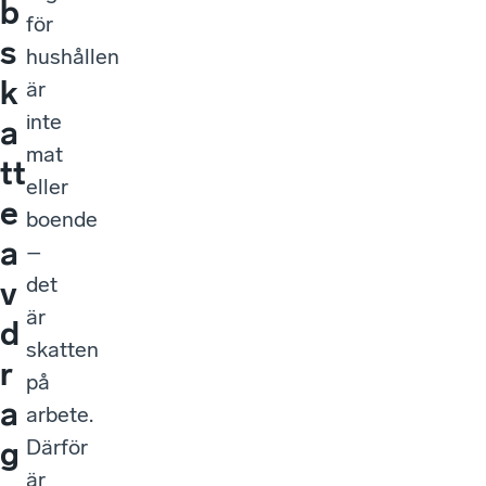
b
för
s
hushållen
k
är
inte
a
mat
tt
eller
e
boende
a
–
det
v
är
d
skatten
r
på
a
arbete.
Därför
g
är