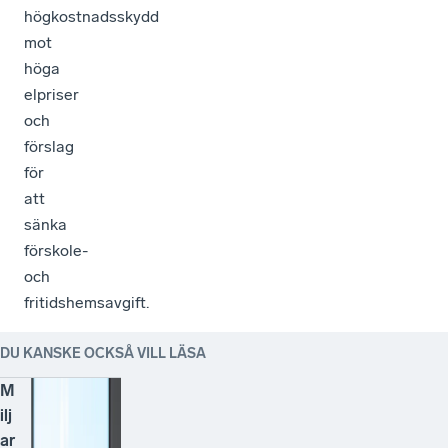
högkostnadsskydd
mot
höga
elpriser
och
förslag
för
att
sänka
förskole-
och
fritidshemsavgift.
DU KANSKE OCKSÅ VILL LÄSA
M
ilj
ar