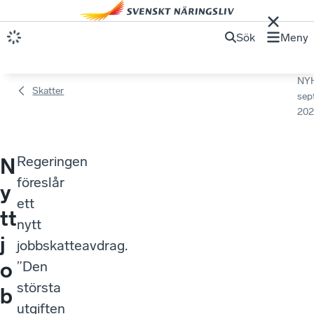
Sök
Meny
NY
Skatter
sep
202
Regeringen
N
föreslår
y
ett
tt
nytt
j
jobbskatteavdrag.
o
”Den
största
b
utgiften