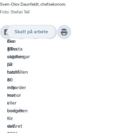
Sven-Olov Daunfeldt, chefsekonom.
Foto
:
Stefan Tell
Skatt på arbete
Regeringen
–
Redaktionen
ska
Den
/
göra
största
TT
satsningar
utgiften
på
för
totalt
hushållen
80
är
miljarder
inte
kronor
mat
i
eller
budgeten
boende
för
-
valåret
det