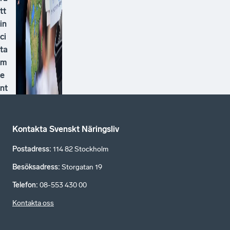
tt
in
ci
ta
m
e
nt
Kontakta Svenskt Näringsliv
Postadress
:
114 82 Stockholm
Besöksadress
:
Storgatan 19
Telefon
:
08-553 430 00
Kontakta oss