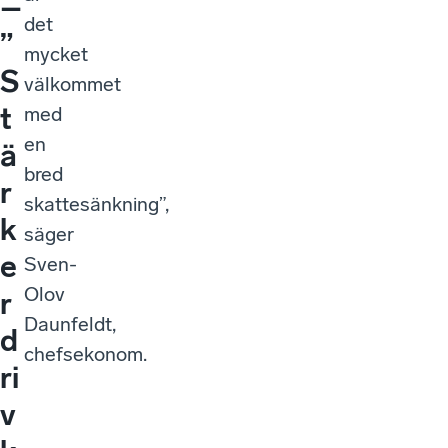
–
det
”
mycket
S
välkommet
t
med
en
ä
bred
r
skattesänkning”,
k
säger
e
Sven-
Olov
r
Daunfeldt,
d
chefsekonom.
ri
v