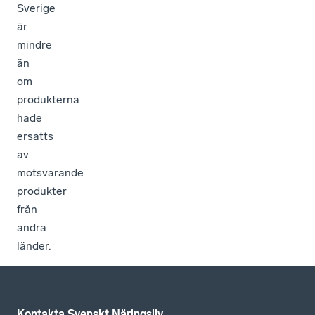
Sverige
är
mindre
än
om
produkterna
hade
ersatts
av
motsvarande
produkter
från
andra
länder.
Kontakta Svenskt Näringsliv