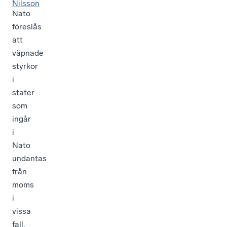
i
Nilsson
Nato
föreslås
att
väpnade
styrkor
i
stater
som
ingår
i
Nato
undantas
från
moms
i
vissa
fall.