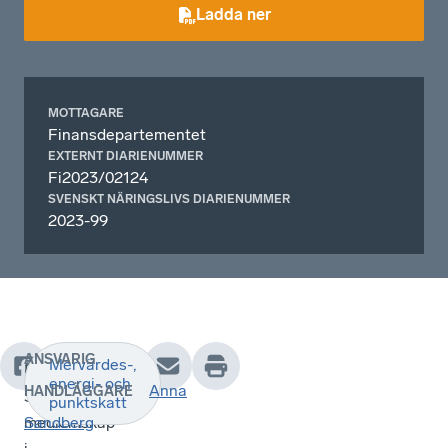
Ladda ner
MOTTAGARE
Finansdepartementet
EXTERNT DIARIENUMMER
Fi2023/02124
SVENSKT NÄRINGSLIVS DIARIENUMMER
2023-99
ANSVARIG
Mervärdes-,
Inför
energi- och
Anna
HANDLÄGGARE
Sveriges
punktskatt
medlemskap
Sandberg