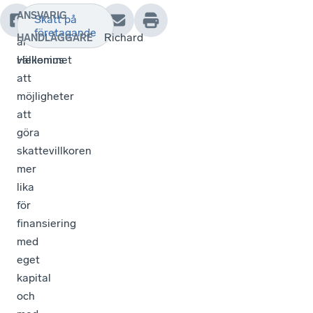
ANSVARIG
Skatt på
Det
företagande
Richard
HANDLÄGGARE
är
välkommet
Hellenius
att
möjligheter
att
göra
skattevillkoren
mer
lika
för
finansiering
med
eget
kapital
och