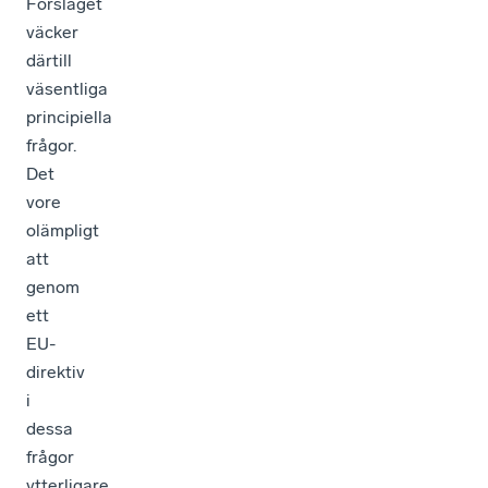
Förslaget
väcker
därtill
väsentliga
principiella
frågor.
Det
vore
olämpligt
att
genom
ett
EU-
direktiv
i
dessa
frågor
ytterligare