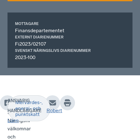
MOTTAGARE
Finansdepartementet
EXTERNT DIARIENUMMER
Fi2023/02107
SVENSKT NÄRINGSLIVS DIARIENUMMER
2023-100
ANSVARIG
Mervärdes-,
•
energi- och
Robert
HANDLÄGGARE
Svenskt
punktskatt
Näringsliv
Lönn
välkomnar
och