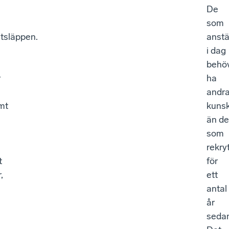
De
som
utsläppen.
anstä
i dag
behö
r
ha
andr
mt
kuns
än de
som
rekry
t
för
,
ett
antal
år
seda