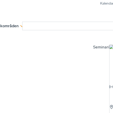
Kalenda
kområden
Medlemskap
Rapporter och remissva
Seminariu