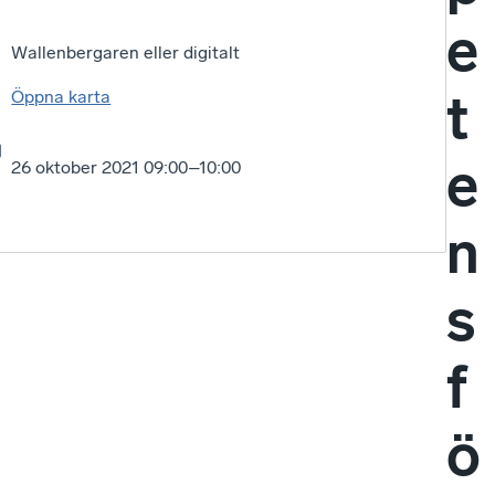
e
Wallenbergaren eller digitalt
t
Öppna karta
e
26 oktober 2021 09:00–10:00
n
s
f
ö