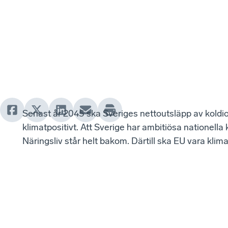
Senast år 2045 ska Sveriges nettoutsläpp av koldiox
klimatpositivt. Att Sverige har ambitiösa nationell
Näringsliv står helt bakom. Därtill ska EU vara klim