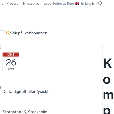
rium
Pressrum
Nyhetsbrev
Inrapportering av löner
In English
r
Sök på webbplatsen
m
OKT
K
26
2021
o
m
Delta digitalt eller fysiskt
p
Storgatan 19, Stockholm