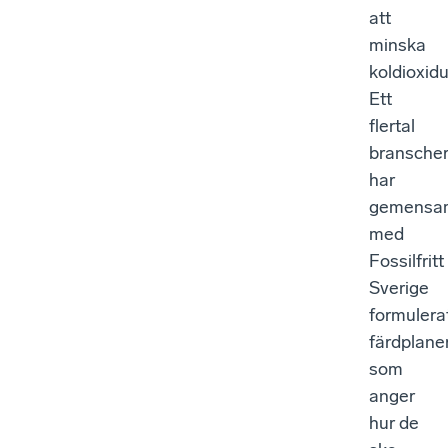
att
minska
koldioxid
Ett
flertal
bransche
har
gemensa
med
Fossilfritt
Sverige
formulera
färdplaner
som
anger
hur de