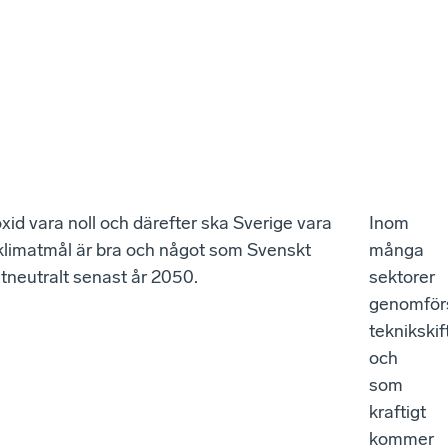
id vara noll och därefter ska Sverige vara
Inom
a klimatmål är bra och något som Svenskt
många
atneutralt senast år 2050.
sektorer
genomför
teknikskif
och
som
kraftigt
kommer