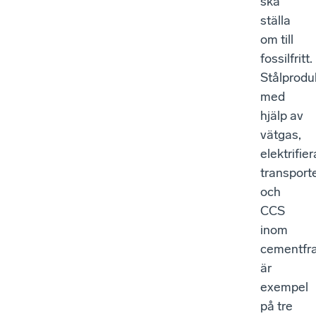
ska
ställa
om till
fossilfritt.
Stålprodu
med
hjälp av
vätgas,
elektrifie
transport
och
CCS
inom
cementfra
är
exempel
på tre