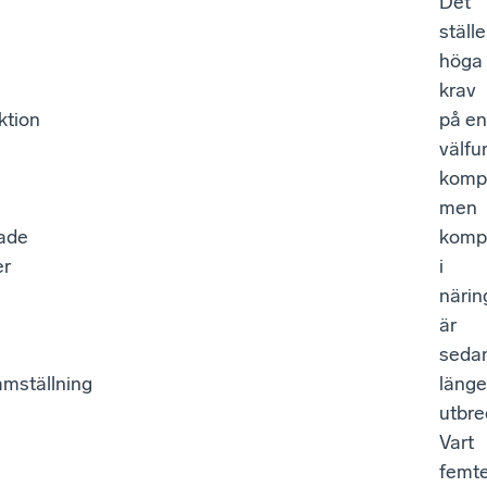
Det
ställe
höga
krav
ktion
på en
välf
kompe
men
rade
komp
er
i
närin
är
seda
mställning
länge
utbre
Vart
femt