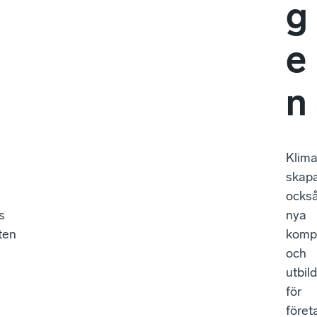
g
e
n
Klima
skap
ocks
s
nya
ten
komp
och
utbil
för
föret