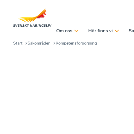
Om oss
Här finns vi
Sa
Start
Sakområden
Kompetensförsörjning