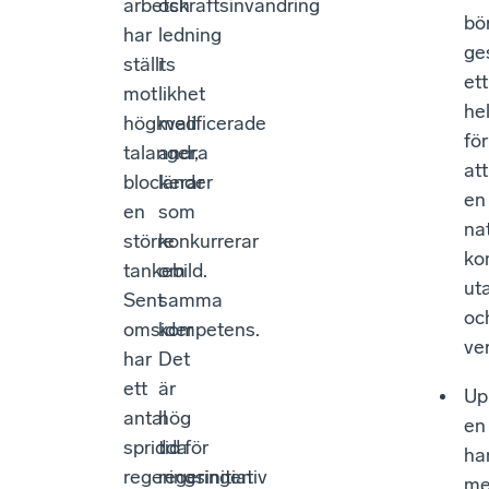
arbetskraftsinvandring
och
bö
har
ledning
ge
ställts
i
ett
mot
likhet
he
högkvalificerade
med
för
talanger,
andra
att
blockerar
länder
en
en
som
nat
större
konkurrerar
ko
tankebild.
om
ut
Sent
samma
oc
omsider
kompetens.
ver
har
Det
ett
är
Up
antal
hög
en
spridda
tid för
ha
regeringsinitiativ
regeringen
m