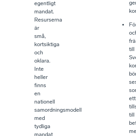
ge
egentligt
ko
mandat.
Resurserna
Fö
är
oc
små,
fr
kortsiktiga
till
och
Sv
oklara.
ko
Inte
bö
heller
se
finns
so
en
ett
nationell
til
samordningsmodell
till
med
bef
tydliga
me
mandat