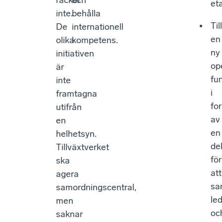
räcker
och
eta
inte.
behålla
Til
De
internationell
en
olika
kompetens.
ny
initiativen
op
är
fu
inte
i
framtagna
fo
utifrån
av
en
en
helhetsyn.
de
Tillväxtverket
för
ska
att
agera
sa
samordningscentral,
le
men
oc
saknar