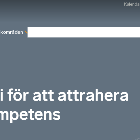
Kalenda
kområden
Medlemskap
Rapporter och remissva
i för att attrahera
ompetens