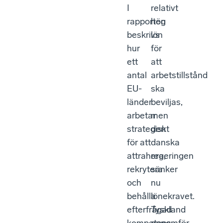
I
relativt
rapporten
hög
beskrivs
lön
hur
för
ett
att
antal
arbetstillstånd
EU-
ska
länder
beviljas,
arbetar
men
strategiskt
den
för att
danska
attrahera,
regeringen
rekrytera
sänker
och
nu
behålla
lönekravet.
efterfrågad
Tyskland