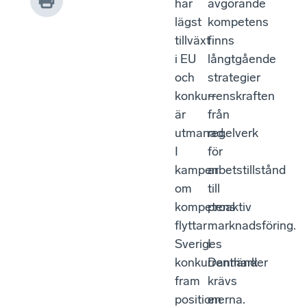
har
avgörande
lägst
kompetens
tillväxt
finns
i EU
långtgående
och
strategier
konkurrenskraften
–
är
från
utmanad.
regelverk
I
för
kampen
arbetstillstånd
om
till
kompetens
proaktiv
flyttar
marknadsföring.
Sveriges
I
konkurrentländer
Danmark
fram
krävs
positionerna.
en