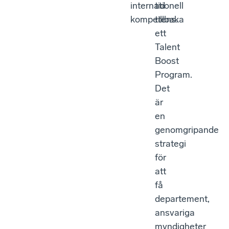
internationell
tid
kompetens.
tillbaka
ett
Talent
Boost
Program.
Det
är
en
genomgripande
strategi
för
att
få
departement,
ansvariga
myndigheter