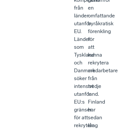
kompetens
genomför
från
en
länder
omfattande
utanför
byråkratisk
EU.
förenkling
Länder
för
som
att
Tyskland
kunna
och
rekrytera
Danmark
medarbetare
söker
från
intensivt
tredje
utanför
land.
EU:s
Finland
gränser
har
för att
sedan
rekrytera
lång