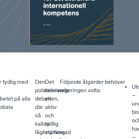
r tydlig med
Den
Det
Följande åtgärder behöver
Ut
polariserande
behövs
regeringen vidta:
–
betet på alla
debatten,
en
un
lobala
där
aktiv
bi
så
och
oc
kallad
tydlig
ha
lågkvalificerad
styrning
–