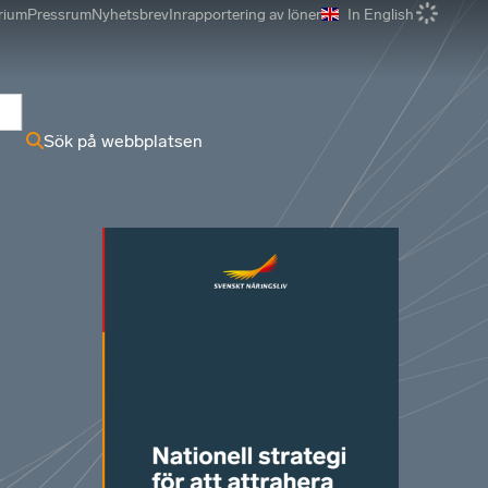
rium
Pressrum
Nyhetsbrev
Inrapportering av löner
In English
r
Sök på webbplatsen