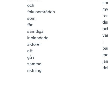
so
och
my
fokusområden
re
som
di
får
oc
samtliga
va
inblandade
i
aktörer
par
att
m
gå i
jä
samma
de
riktning.