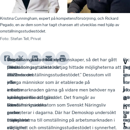
Kristina Cunningham, expert på kompetensförsörjning, och Rickard
Pegado, en av dem som har tagit chansen att utvecklas med hjälp av
omställningsstudiestödet.
Foto
:
Stefan Tell, Privat
Slöseri
–
Omställningsstudiestödet
”Jag får använda mina nya kunskaper, så det har gått
–
Ric
–
V
med
Omställningsstudiestödet
tillkom
precis som jag tänkte när jag hittade möjligheterna att
De
Pe
Ja
i
skattemedel
är
2022
använda omställningsstudiestödet.” Dessutom vill
vis
är
gjo
l
eller
inte
på
många människor som är etablerade på
hur
en
lite
j
en
en
initiativ
arbetsmarknaden gärna gå vidare men behöver nya
sto
av
eft
a
språngbräda
arbetsmarknadsåtgärd
av
kunskaper för att göra det. Det framgår av
int
de
oc
som
bland
arbetsmarknadens
Omställningsindikatorn som Svenskt Näringsliv
är
so
up
n
ger
andra
parter,
presenterar i dagarna. Där har Demoskop undersökt
för
har
att
a
människor
utan
finansierat
möjligheterna till omställning på arbetsmarknaden i
en
tag
det
t
möjlighet
en
av
allmänhet och omställningsstudiestödet i synnerhet.
ök
ch
är