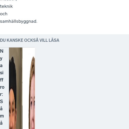
teknik
och
samhällsbyggnad.
DU KANSKE OCKSÅ VILL LÄSA
N
y
a
si
ff
ro
r:
S
å
m
å