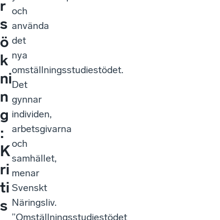
r
och
s
använda
ö
det
nya
k
omställningsstudiestödet.
ni
Det
n
gynnar
g
individen,
arbetsgivarna
:
och
K
samhället,
ri
menar
ti
Svenskt
Näringsliv.
s
”Omställningsstudiestödet