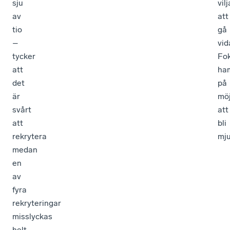
sju
vil
av
att
tio
gå
–
vid
tycker
Fo
att
ha
det
på
är
möj
svårt
att
att
bli
rekrytera
mju
medan
en
av
fyra
rekryteringar
misslyckas
helt.