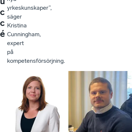
u
yrkeskunskaper”,
c
säger
c
Kristina
é
Cunningham,
expert
på
kompetensförsörjning.