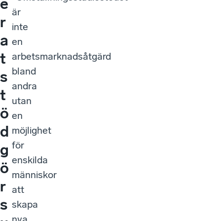
e
är
r
inte
a
en
t
arbetsmarknadsåtgärd
bland
s
andra
t
utan
ö
en
d
möjlighet
för
g
enskilda
ö
människor
r
att
s
skapa
nya