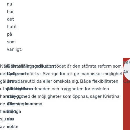
nu
har
det
flutit
på
som
vanligt.
SK
När
Omställningsindikatorn
–
När
– Omställningsstudiestödet är den största reform som
AV
det
har
Det
systemet
har genomförts i Sverige för att ge människor möjlighet
gäller
även
är
är
att vidareutbilda eller omskola sig. Både flexibiliteten
Car
utbildningsform
undersökt
positivt
fullt
på arbetsmarknaden och tryggheten för enskilda
har
vad
att
utbyggt
stärks med de möjligheter som öppnas, säger Kristina
de
yrkesverksamma,
så
år
Cunningham.
flesta,
om
många
2026
sju
de
nu
ska
av
sökte
vill
i