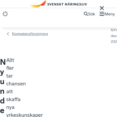
Sök
Meny
NY
Kompetensförsörjning
dec
202
Allt
N
fler
y
tar
u
chansen
n
att
d
skaffa
nya
e
yrkeskunskaper