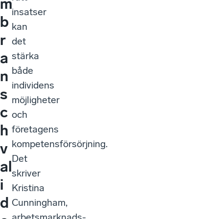
m
insatser
b
kan
r
det
a
stärka
både
n
individens
s
möjligheter
c
och
h
företagens
kompetensförsörjning.
v
Det
al
skriver
i
Kristina
d
Cunningham,
arbetsmarknads-