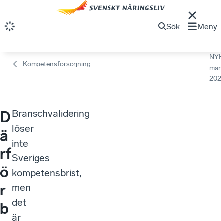
Sök
Meny
NY
Kompetensförsörjning
mar
202
Branschvalidering
D
löser
ä
inte
rf
Sveriges
ö
kompetensbrist,
r
men
det
b
är