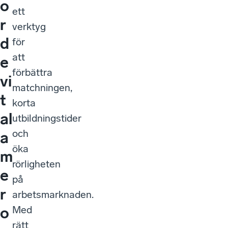
o
ett
r
verktyg
d
för
att
e
förbättra
vi
matchningen,
t
korta
al
utbildningstider
och
a
öka
m
rörligheten
e
på
r
arbetsmarknaden.
Med
o
rätt