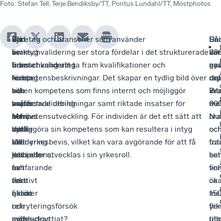
Foto
:
Stefan Tell, Terje Bendiksby/TT, Pontus Lundahl/TT, Mostphotos
Sju
Ett
Vad
Företag och branscher som använder
Så
Un
Enl
av
verktyg
är
branschvalidering ser stora fördelar i det strukturerade
var
20
de
tio
finns
branschvalidering
arbetet kring att ta fram kvalifikationer och
an
ge
ny
företag
redan
–
kompetensbeskrivningar. Det skapar en tydlig bild över
det
dry
rap
har
–
och
vilken kompetens som finns internt och möjliggör
int
7
Bra
svårt
branschvalidering.
varför
anpassade utbildningar samt riktade insatser för
me
00
–
att
Men
behövs
kompetensutveckling. För individen är det ett sätt att
bra
Nu
hitta
varför
det
synliggöra sin kompetens som kan resultera i intyg
?
oc
oc
rätt
är
Validering
eller yrkesbevis, vilket kan vara avgörande för att få
tot
fra
kompetens,
det
används
jobb eller utvecklas i sin yrkesroll.
set
har
och
fortfarande
av
fin
vo
vart
relativt
flera
ca
öka
fjärde
okänt
aktörer
15
me
rekryteringsförsök
och
i
yrk
fle
misslyckas.
underutnyttjat?
syfte
til
ut