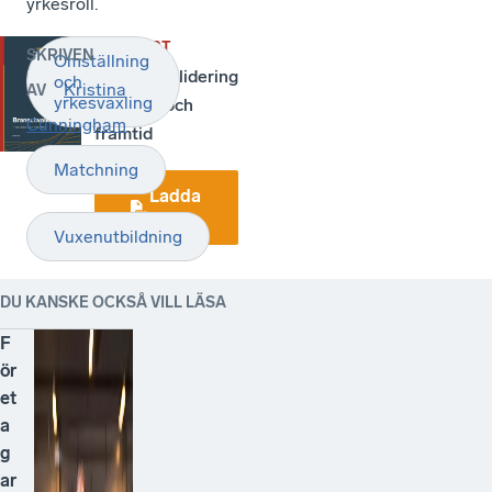
yrkesroll.
RAPPORT
SKRIVEN
Omställning
Branschvalidering
och
Kristina
AV
yrkesväxling
- nuläge och
Cunningham
framtid
Matchning
Ladda
ner
Vuxenutbildning
DU KANSKE OCKSÅ VILL LÄSA
F
ör
et
a
g
ar