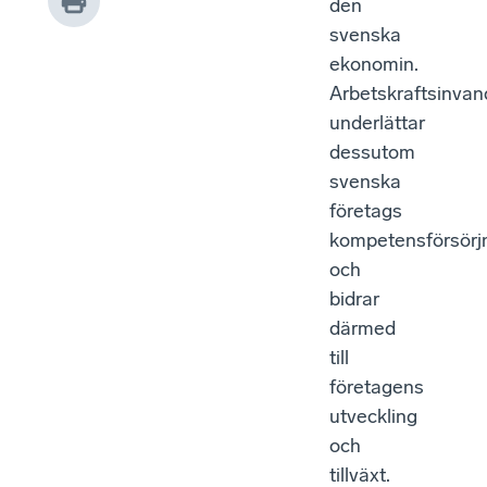
den
svenska
ekonomin.
Arbetskraftsinvan
underlättar
dessutom
svenska
företags
kompetensförsörj
och
bidrar
därmed
till
företagens
utveckling
och
tillväxt.