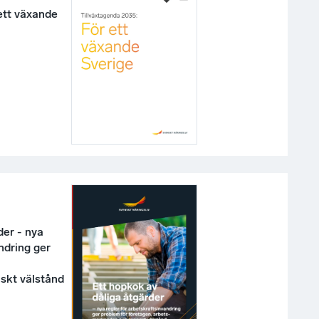
ett växande
der - nya
ndring ger
skt välstånd