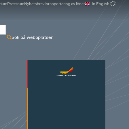
rium
Pressrum
Nyhetsbrev
Inrapportering av löner
In English
r
Sök på webbplatsen
e