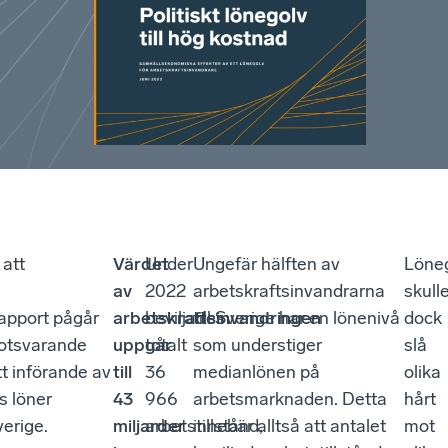
 att
Värdet
Under
Ungefär hälften av
Löne
av
2022
arbetskraftsinvandrarna
skull
rapport pågår
arbetskraftsinvandringen
beviljades
till Sverige har en lönenivå
dock
motsvarande
uppgår
totalt
som understiger
slå
tt införande av
till
36
medianlönen på
olika
s löner
43
966
arbetsmarknaden. Detta
hårt
verige.
miljarder
arbetstillstånd,
innebär alltså att antalet
mot