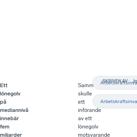
J
SKRIVEN AV
Arbetskraftsinv
Ett
Sammantaget
lönegolv
skulle
på
ett
Arbetskraftsinv
mediannivå
införande
innebär
av ett
fem
lönegolv
miljarder
motsvarande