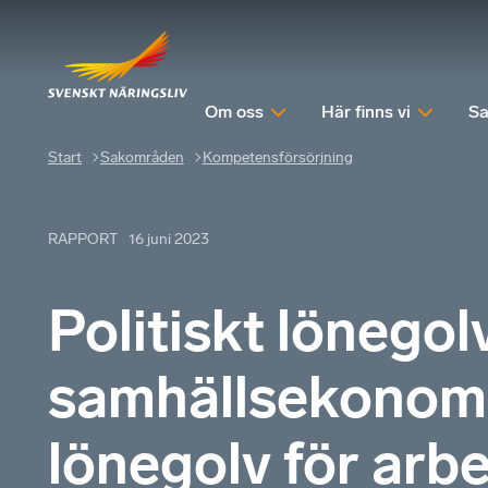
Om oss
Här finns vi
Sa
Start
Sakområden
Kompetensförsörjning
RAPPORT
16 juni 2023
Politiskt lönegolv
samhällsekonomis
lönegolv för arb