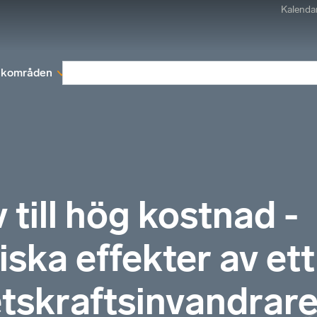
Kalenda
kområden
Medlemskap
Rapporter och remissva
 till hög kostnad -
ka effekter av ett
etskraftsinvandrar