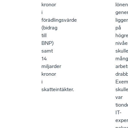
kronor
lönen
i
gener
förädlingsvärde
ligger
(bidrag
på
till
högr
BNP)
nivåe
samt
skull
14
mång
miljarder
arbet
kronor
drabb
i
Exem
skatteintäkter.
skull
var
tiond
IT-
exper