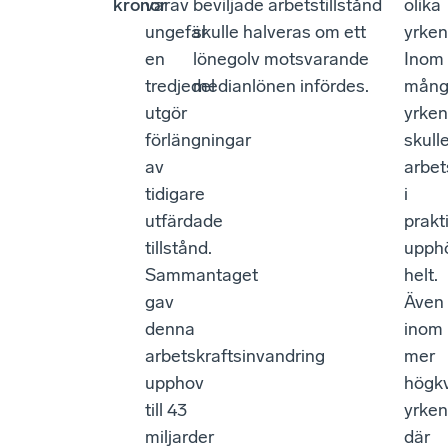
kronor
varav
beviljade arbetstillstånd
olika
ungefär
skulle halveras om ett
yrken
en
lönegolv motsvarande
Inom
tredjedel
medianlönen infördes.
mång
utgör
yrken
förlängningar
skull
av
arbet
tidigare
i
utfärdade
prakt
tillstånd.
upph
Sammantaget
helt.
gav
Även
denna
inom
arbetskraftsinvandring
mer
upphov
högkv
till 43
yrken
miljarder
där