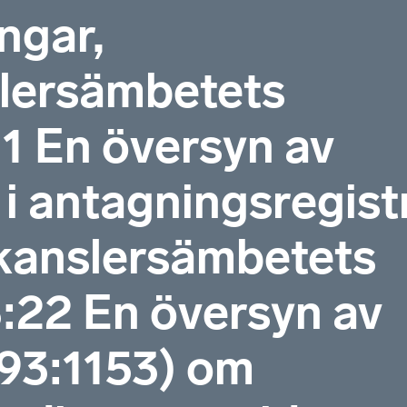
ngar,
slersämbetets
1 En översyn av
 antagningsregistr
skanslersämbetets
:22 En översyn av
993:1153) om