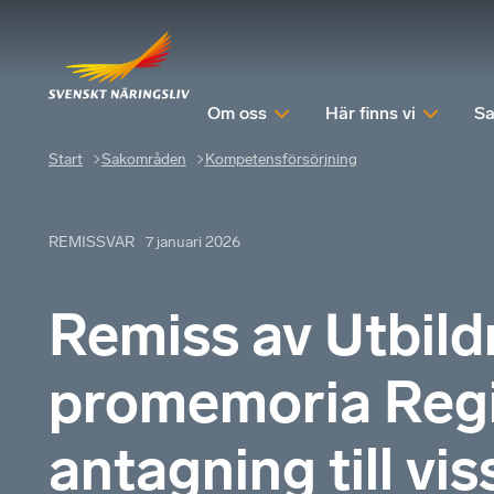
Om oss
Här finns vi
Sa
Start
Sakområden
Kompetensförsörjning
REMISSVAR
7 januari 2026
Remiss av Utbil
promemoria Regis
antagning till vis