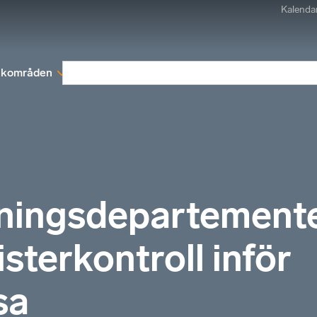
Kalenda
kområden
Medlemskap
Rapporter och remissva
dningsdepartement
terkontroll inför
sa