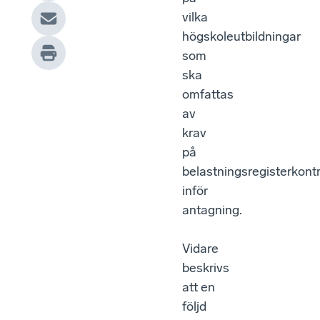
vilka
högskoleutbildningar
som
ska
omfattas
av
krav
på
belastningsregisterkontr
inför
antagning.
Vidare
beskrivs
att en
följd