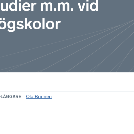
udier m.m. vid
högskolor
Ola Brinnen
DLÄGGARE