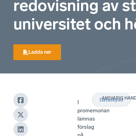
redovisning av st
universitet och 
Ladda ner
ANSVARIG HAN
Dataskydd
I
promemorian
lämnas
förslag
på