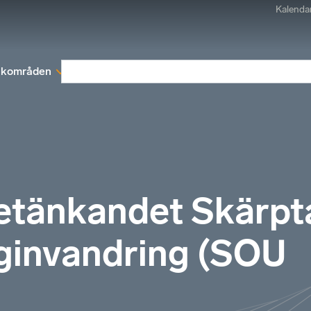
Kalenda
kområden
Medlemskap
Rapporter och remissva
betänkandet Skärpt
riginvandring (SOU