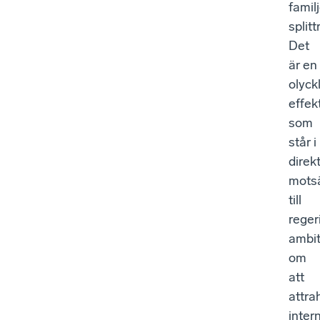
famil
splitt
Det
är en
olyck
effek
som
står i
direk
motsä
till
reger
ambit
om
att
attra
inter