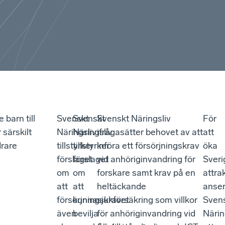
barn till
Svenskt
Svenskt
Svenskt Näringsliv
För
 särskilt
Näringsliv
Näringsliv
ifrågasätter behovet av att
att
drare
tillstyrker
tillstyrker
införa ett försörjningskrav
öka
förslaget
förslaget
vid anhöriginvandring för
Sveri
om
om
forskare samt krav på en
attra
att
att
heltäckande
anse
försörjningskravet
kunna
sjukförsäkring som villkor
Sven
även
bevilja
för anhöriginvandring vid
Närin