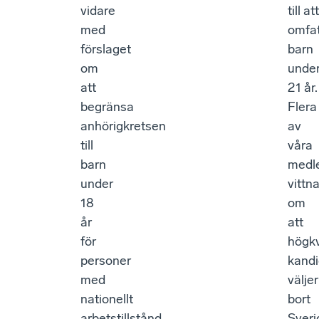
vidare
till att
med
omfa
förslaget
barn
om
unde
att
21 år.
begränsa
Flera
anhörigkretsen
av
till
våra
barn
medl
under
vittna
18
om
år
att
för
högkv
personer
kandi
med
väljer
nationellt
bort
arbetstillstånd.
Sveri