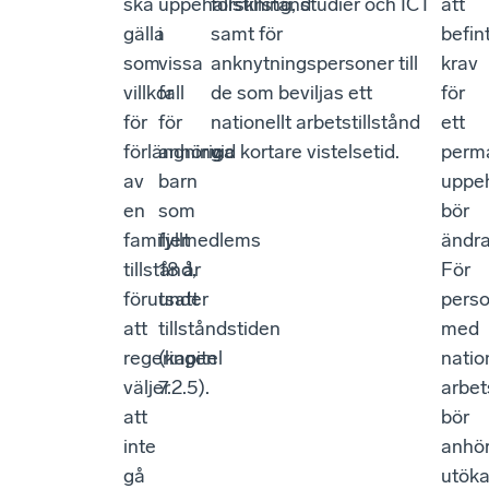
ska
uppehållstillstånd
forskning, studier och ICT
att
gälla
i
samt för
befint
som
vissa
anknytningspersoner till
krav
villkor
fall
de som beviljas ett
för
för
för
nationellt arbetstillstånd
ett
förlängning
anhöriga
vid kortare vistelsetid.
perm
av
barn
uppeh
en
som
bör
familjemedlems
fyllt
ändra
tillstånd,
18 år
För
förutsatt
under
pers
att
tillståndstiden
med
regeringen
(kapitel
natio
väljer
7.2.5).
arbet
att
bör
inte
anhör
gå
utök