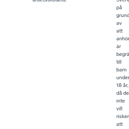
på
grun
av
att
anhör
är
begr
till
barn
unde
18 år,
då de
inte
vill
riske
att