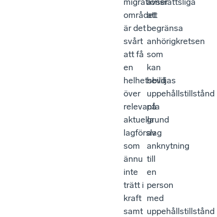
migrationsrättsliga
avser
området
att
är det
begränsa
svårt
anhörigkretsen
att få
som
en
kan
helhetsbild
beviljas
över
uppehållstillstånd
relevanta
på
aktuella
grund
lagförslag
av
som
anknytning
ännu
till
inte
en
trätt i
person
kraft
med
samt
uppehållstillstånd