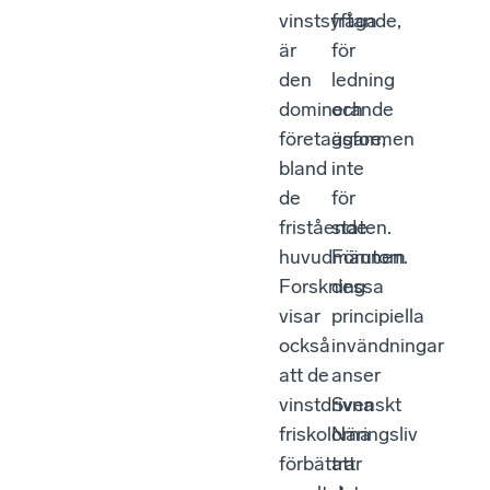
vinstsyftande,
fråga
är
för
den
ledning
dominerande
och
företagsformen
ägare,
bland
inte
de
för
fristående
staten.
huvudmännen.
Förutom
Forskning
dessa
visar
principiella
också
invändningar
att de
anser
vinstdrivna
Svenskt
friskolorna
Näringsliv
förbättrar
att