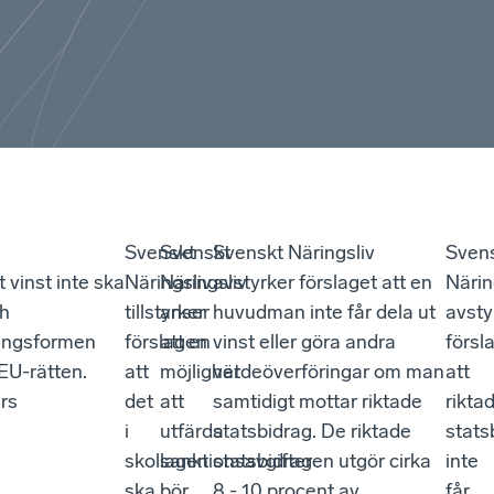
Svenskt
Svenskt
Svenskt Näringsliv
Sven
 vinst inte ska
Näringsliv
Näringsliv
avstyrker förslaget att en
Närin
ch
tillstyrker
anser
huvudman inte får dela ut
avsty
ringsformen
förslagen
att en
vinst eller göra andra
försl
 EU-rätten.
att
möjlighet
värdeöverföringar om man
att
ars
det
att
samtidigt mottar riktade
rikta
i
utfärda
statsbidrag. De riktade
stats
skollagen
sanktionsavgifter
statsbidragen utgör cirka
inte
ska
bör
8 - 10 procent av
får