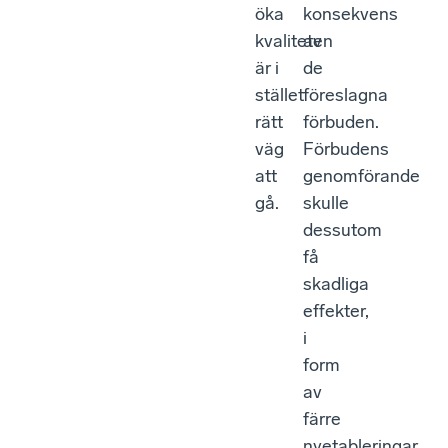
öka
konsekvens
kvaliteten
av
är i
de
stället
föreslagna
rätt
förbuden.
väg
Förbudens
att
genomförande
gå.
skulle
dessutom
få
skadliga
effekter,
i
form
av
färre
nyetableringar,