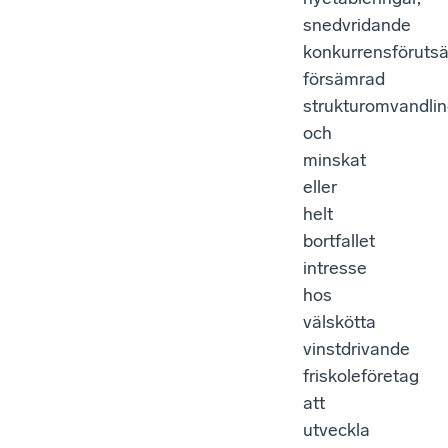
snedvridande
konkurrensförutsä
försämrad
strukturomvandli
och
minskat
eller
helt
bortfallet
intresse
hos
välskötta
vinstdrivande
friskoleföretag
att
utveckla