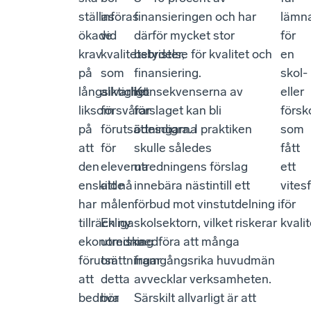
ställas
införas
finansieringen och har
lämn
ökade
vid
därför mycket stor
för
krav
kvalitetsbrister,
betydelse för kvalitet och
en
på
som
finansiering.
skol-
långsiktighet
allvarligt
Konsekvenserna av
eller
liksom
försvårar
förslaget kan bli
försk
på
förutsättningarna
ödesdigra. I praktiken
som
att
för
skulle således
fått
den
eleverna
utredningens förslag
ett
enskilde
att nå
innebära nästintill ett
vites
har
målen.
förbud mot vinstutdelning i
för
tillräckliga
En ny
skolsektorn, vilket riskerar
kvalit
ekonomiska
utredning
medföra att många
förutsättningar
om
framgångsrika huvudmän
att
detta
avvecklar verksamheten.
bedriva
bör
Särskilt allvarligt är att