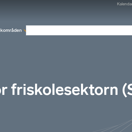
Kalenda
kområden
Medlemskap
Rapporter och remissva
ör friskolesektorn 