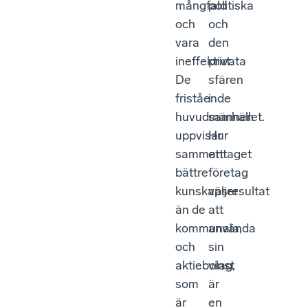
mångfald
politiska
och
och
vara
den
ineffektivt.
privata
De
sfären
fristående
i
huvudmännen
samhället.
uppvisar
Hur
sammantaget
ett
bättre
företag
kunskapsresultat
väljer
än de
att
kommunala,
använda
och
sin
aktiebolag,
vinst
som
är
är
en