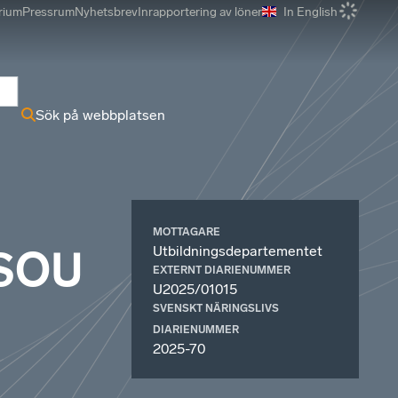
rium
Pressrum
Nyhetsbrev
Inrapportering av löner
In English
r
Sök på webbplatsen
MOTTAGARE
Utbildningsdepartementet
(SOU
EXTERNT DIARIENUMMER
U2025/01015
SVENSKT NÄRINGSLIVS
DIARIENUMMER
2025-70