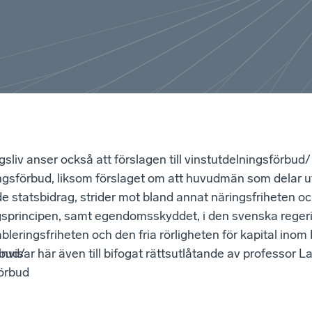
sliv anser också att förslagen till vinstutdelningsförbud/
gsförbud, liksom förslaget om att huvudmän som delar ut
de statsbidrag, strider mot bland annat näringsfriheten o
gsprincipen, samt egendomsskyddet, i den svenska rege
bleringsfriheten och den fria rörligheten för kapital inom
rbud/
visar här även till bifogat rättsutlåtande av professor L
örbud