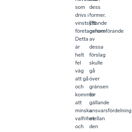
som
dess
drivs i
former.
vinstsyftande
Ett
företagsform.
genomförande
Detta
av
är
dessa
helt
förslag
fel
skulle
väg
gå
att gå
över
och
gränsen
kommer
för
att
gällande
minska
ansvarsfördelning
valfrihet
mellan
och
den