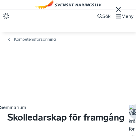
Sök
Meny
Kompetensförsörjning
Seminarium
Va
Skolledarskap för framgång
krä
för