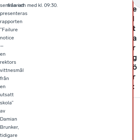
seminariet
från och med kl. 09:30.
e
presenteras
l
rapporten
t
”Failure
a
notice
–
r
en
g
rektors
ö
vittnesmål
r
från
:
en
utsatt
skola”
av
Damian
Brunker,
tidigare