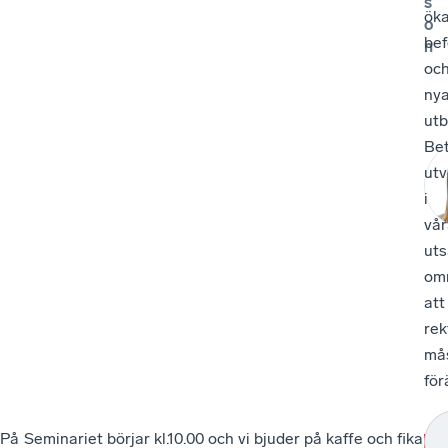
s
ök
o
be
n
oc
ny
utb
Be
utv
i
vår
uts
om
att
rek
må
för
På
Seminariet börjar kl.10.00 och vi bjuder på kaffe och fika
D