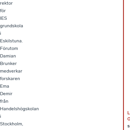
rektor
för
IES
grundskola
i
Eskilstuna.
Förutom
Damian
Brunker
medverkar
forskaren
Ema
Demir
från
Handelshögskolan
L
i
Stockholm,
s