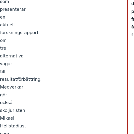
som
d
presenterar
p
en
f
aktuell
a
forskningsrapport
f
om
tre
alternativa
vägar
till
resultatförbättring.
Medverkar
gör
också
skoljuristen
Mikael
Hellstadius,
som