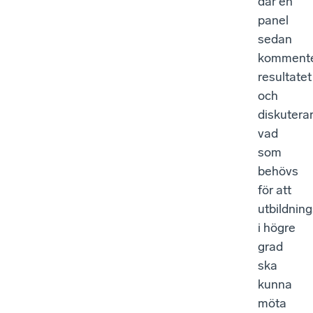
där en
panel
sedan
kommente
resultatet
och
diskutera
vad
som
behövs
för att
utbildnin
i högre
grad
ska
kunna
möta