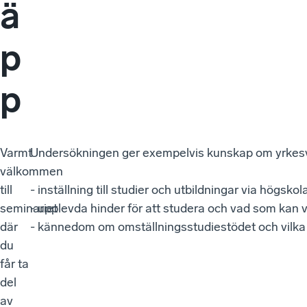
ä
p
p
Varmt
Undersökningen ger exempelvis kunskap om yrke
välkommen
till
- inställning till studier och utbildningar via högsk
seminariet
- upplevda hinder för att studera och vad som kan 
där
- kännedom om omställningsstudiestödet och vilka 
du
får ta
del
av