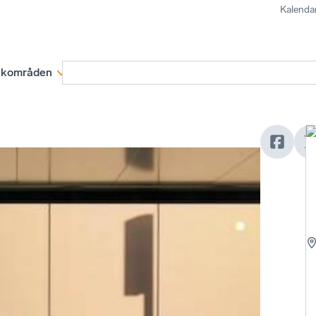
Kalenda
kområden
Medlemskap
Rapporter och remissva