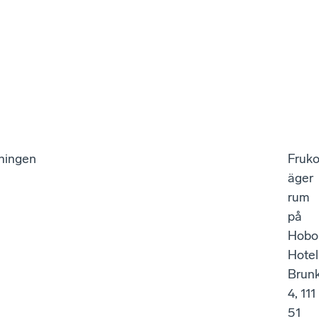
ningen
Fruko
äger
rum
på
Hobo
Hotel
Brun
4, 111
51