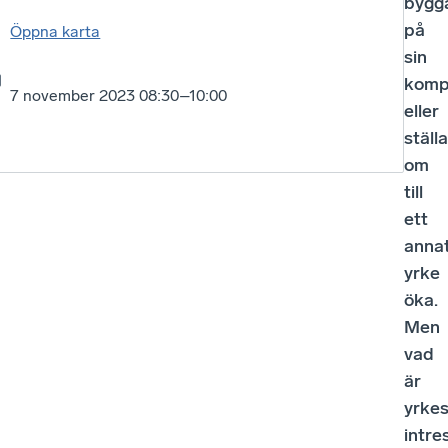
bygg
på
Öppna karta
sin
komp
7 november 2023 08:30–10:00
eller
ställa
om
till
ett
anna
yrke
öka.
Men
vad
är
yrke
intre