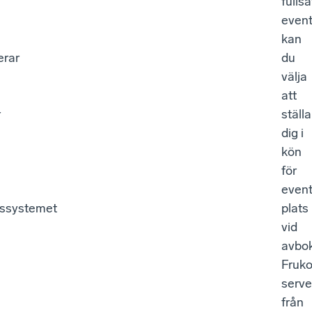
fullsa
even
kan
rar
du
välja
att
r
ställa
dig i
kön
för
event
gssystemet
plats
vid
avbok
Fruko
serve
från