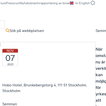
rium
Pressrum
Nyhetsbrev
Inrapportering av löner
In English
r
Sök på webbplatsen
Semin
När
NOV
07
omst
nu är
2023
verkl
kan
möjli
Hobo Hotel, Brunkebergstorg 4, 111 51 Stockholm,
för
Stockholm
yrke
att
5emman