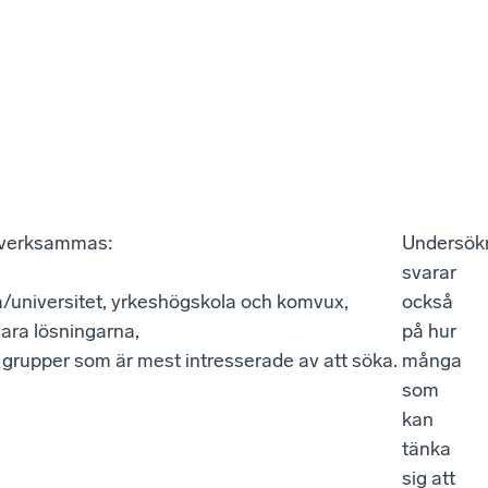
sverksammas:
Undersök
svarar
ola/universitet, yrkeshögskola och komvux,
också
vara lösningarna,
på hur
grupper som är mest intresserade av att söka.
många
som
kan
tänka
sig att