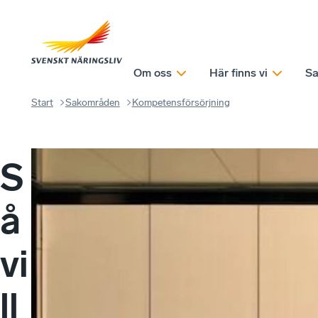
Om oss
Här finns vi
Sa
Start
Sakområden
Kompetensförsörjning
S
å
vi
ll