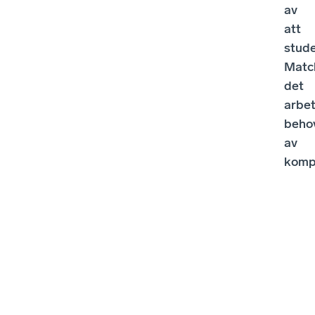
av
att
stud
Matc
det
arbe
beho
av
komp