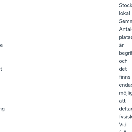
Stock
lokal
5emm
Antal
plats
e
är
begr
och
t
det
finns
enda
möjli
att
ng
delta
fysisk
Vid