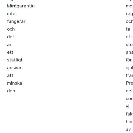
vårdgarantin
hänt.
mo
inte
reg
fungerar
oc
och
ta
det
ett
är
stö
ett
an
statligt
för
ansvar
sju
att
fra
minska
Pre
den.
det
so
vi
fak
hö
av