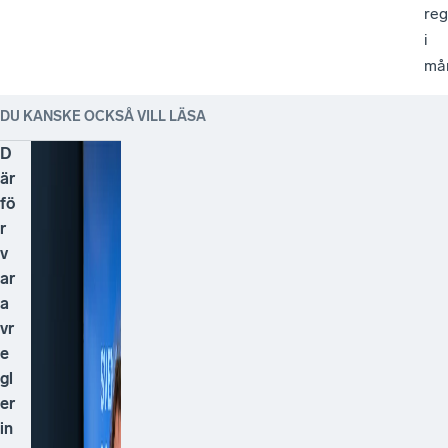
reg
i
må
DU KANSKE OCKSÅ VILL LÄSA
D
är
fö
r
v
ar
a
vr
e
gl
er
in