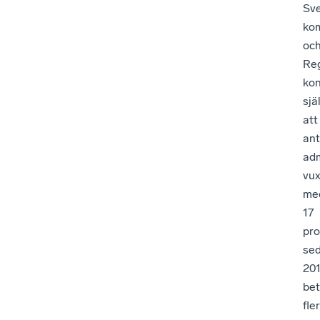
Sve
ko
oc
Reg
kon
sjä
att
ant
adm
vux
me
17
pro
se
201
bet
fler