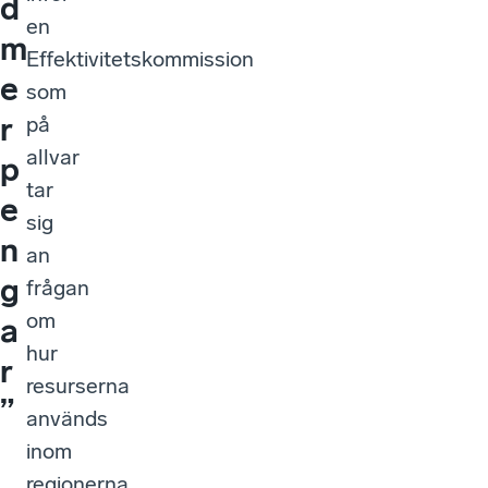
d
en
m
Effektivitetskommission
e
som
r
på
allvar
p
tar
e
sig
n
an
g
frågan
om
a
hur
r
resurserna
”
används
inom
regionerna,