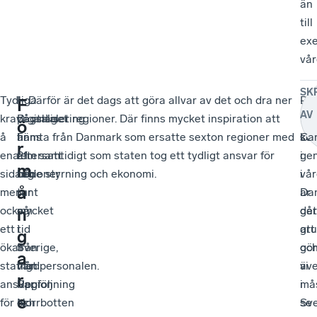
än
till
ex
vår
SK
Tydliga
–
I
– Därför är det dags att göra allvar av det och dra ner
De
–
F
AV
krav
Digitalisering
dagsläget
på antalet regioner. Där finns mycket inspiration att
för
Hö
ö
å
är
finns
hämta från Danmark som ersatte sexton regioner med
so
kva
Car
r
ena
eftersatt
21
fem samtidigt som staten tog ett tydligt ansvar för
ge
i
m
sidan
och
regioner
både styrning och ekonomi.
i
vå
å
men
tar
runt
Da
är
också
mycket
om
går
det
n
ett
tid
i
att
gr
g
ökat
från
Sverige,
gö
oc
a
statligt
vårdpersonalen.
från
äv
vi
r
ansvar
Uppföljning
Region
i
må
e
för
och
Norrbotten
Sve
se