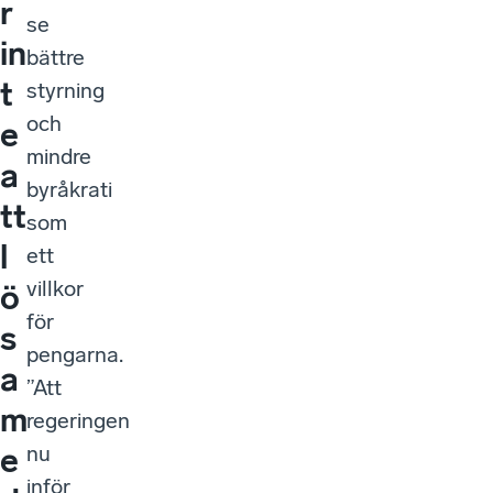
r
se
in
bättre
t
styrning
och
e
mindre
a
byråkrati
tt
som
l
ett
villkor
ö
för
s
pengarna.
a
”Att
m
regeringen
nu
e
inför