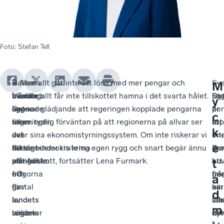
Foto
:
Stefan Tell
I
–
Bakom
– Men allt går inte att lösa med mer pengar och
Sve
–
–
M
måndags
Vården
beslutet
framför allt får inte tillskottet hamna i det svarta hålet.
lig
De
Sta
y
öppnade
är
ligger
Det var glädjande att regeringen kopplade pengarna
i
är
pe
c
regeringen
en
även
till en tydlig förväntan på att regionerna på allvar ser
to
ett
är
k
och
av
det
över sina ekonomistyrningssystem. Om inte riskerar vi
i
en
int
e
Sverigedemokraterna
de
faktum
att de binder ris kring egen rygg och snart begär ännu
Eu
pr
de
plånboken
viktigaste
att
mer tillskott, fortsätter Lena Furmark.
i
att
huv
t
och
frågorna
ett
frå
pe
fin
a
gav
för
flertal
om
kä
av
d
landets
landets
av
läk
int
vår
m
regioner
väljare
landets
cir
nyt
de