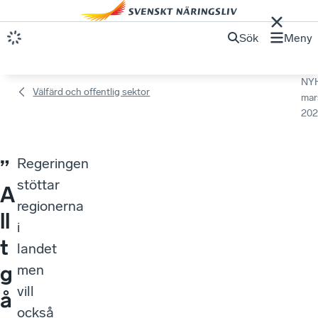
Sök
Meny
NY
Välfärd och offentlig sektor
mar
202
Regeringen
”
stöttar
A
regionerna
ll
i
t
landet
g
men
vill
å
också