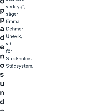
o
verktyg”,
p
säger
p
Emma
a
Dehmer
d
Unevik,
vd
e
för
n
Stockholms
o
Städsystem.
s
u
n
d
a