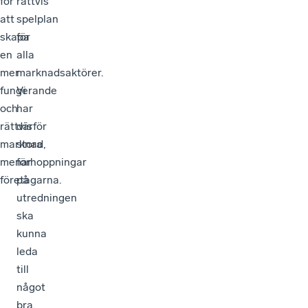
för
rättvis
att
spelplan
skapa
för
en
alla
mer
marknadsaktörer.
fungerande
Vi
och
har
rättvis
därför
marknad,
stora
menar
förhoppningar
företagarna.
på
utredningen
ska
kunna
leda
till
något
bra.