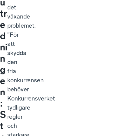
u
det
tr
växande
e
problemet.
d
”För
att
ni
skydda
n
den
g
fria
e
konkurrensen
behöver
n
Konkurrensverket
:
tydligare
S
regler
t
och
starkare