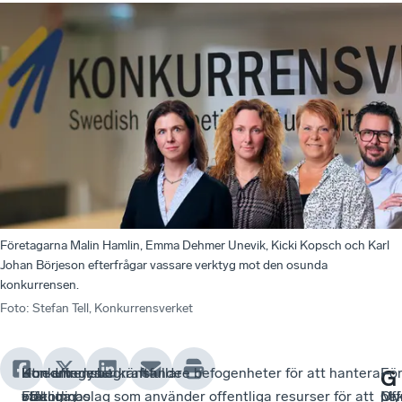
Företagarna Malin Hamlin, Emma Dehmer Unevik, Kicki Kopsch och Karl
Johan Börjeson efterfrågar vassare verktyg mot den osunda
konkurrensen.
Foto
:
Stefan Tell, Konkurrensverket
Konkurrensbegränsande
Utredningen
–
Hon efterlyser kraftfullare befogenheter för att hantera
–
Fö
–
G
offentlig
välkomnas
För
statliga bolag som använder offentliga resurser för att
Off
pe
My