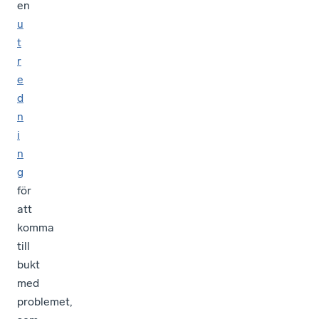
en
u
t
r
e
d
n
i
n
g
för
att
komma
till
bukt
med
problemet,