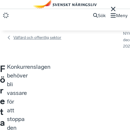
Sök
Meny
NY
Välfärd och offentlig sektor
dec
202
Konkurrenslagen
F
behöver
ö
bli
r
vassare
e
för
t
att
stoppa
a
den