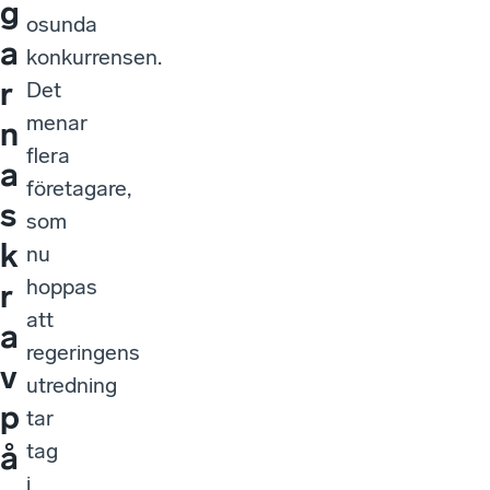
g
osunda
a
konkurrensen.
r
Det
menar
n
flera
a
företagare,
s
som
k
nu
hoppas
r
att
a
regeringens
v
utredning
p
tar
tag
å
i