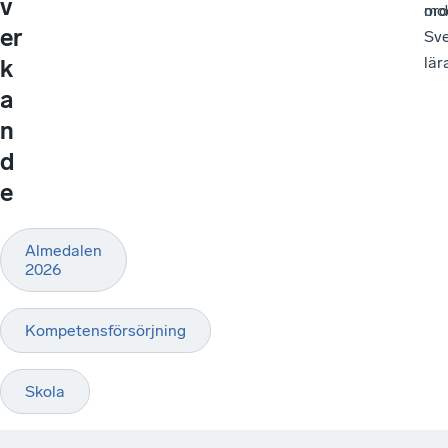
v
ord
mo
er
Sve
lär
k
a
n
d
e
Almedalen
2026
Kompetensförsörjning
Skola