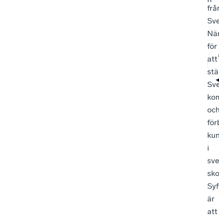
frå
Sv
När
för
att
stä
Sve
kom
oc
för
kun
i
sv
sko
Syf
är
att