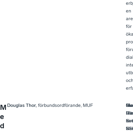
erb
en
ar
för
ök
pro
för
dia
int
utb
oc
erf
Douglas Thor,
förbundsordförande, MUF
Mo
Pia
Gu
M
Ha
Riz
Bli
e
för
an
Sv
d
SS
vic
När