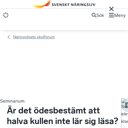
Sök
Meny
Näringslivets skolforum
Seminarium
Sv
Är det ödesbestämt att
ele
halva kullen inte lär sig läsa?
kla