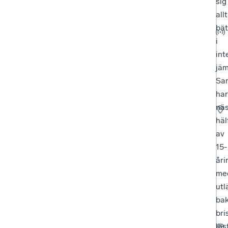
sig
allt
bät
i
int
jäm
Sam
har
nä
häl
av
15-
åri
me
utl
ba
bri
läs