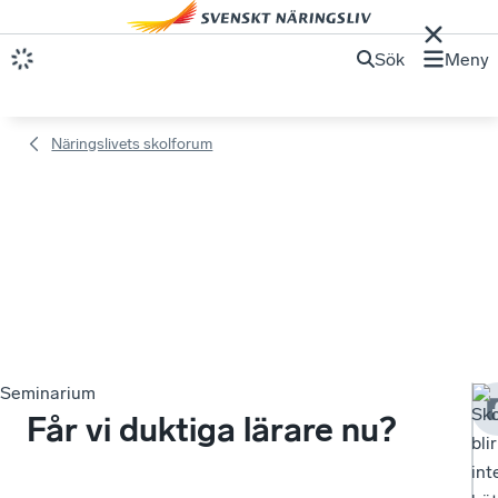
Sök
Meny
Näringslivets skolforum
Seminarium
Sk
Får vi duktiga lärare nu?
blir
int