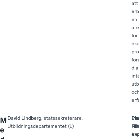
att
erb
en
ar
för
ök
pro
för
dia
int
utb
oc
erf
David Lindberg,
statssekreterare,
Lin
Per
Pia
M
Utbildningsdepartementet (L)
Fäl
Nil
Riz
e
exp
hu
an