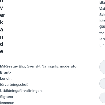
d
i
Utb
vic
v
lär
Ve
ord
er
oc
Sve
bitr
Lär
k
vic
(T
a
för
n
lär
d
Lin
e
Mikael
Gustav Blix,
Svenskt Näringsliv, moderator
Brant-
Lundin,
förvaltningschef,
Utbildningsförvaltningen,
Sigtuna
kommun