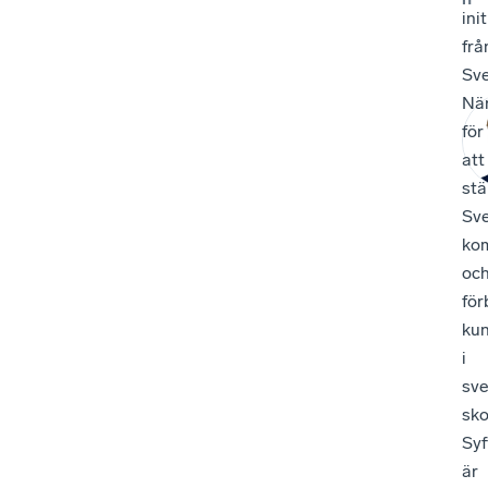
init
frå
Sv
När
för
att
stä
Sve
kom
oc
för
kun
i
sv
sko
Syf
är