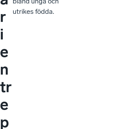
bland unga och
utrikes födda.
r
i
e
n
tr
e
p