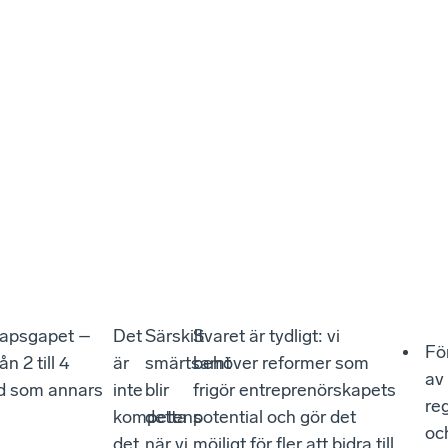
skapsgapet –
Det
Särskilt
Svaret är tydligt: vi
Fö
 2 till 4
är
smärtsamt
behöver reformer som
av
and som annars
inte
blir
frigör entreprenörskapets
reg
kompetens
detta
potential och gör det
oc
det
när vi
möjligt för fler att bidra till