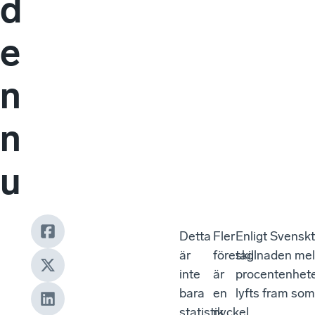
d
e
n
n
u
Detta
Fler
Enligt Svenskt
är
företag
skillnaden mel
inte
är
procentenheter
bara
en
lyfts fram som
statistik.
nyckel