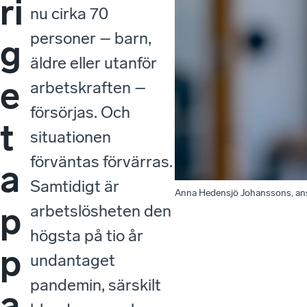
ri
nu cirka 70
personer – barn,
g
äldre eller utanför
e
arbetskraften –
försörjas. Och
t
situationen
förväntas förvärras.
a
Samtidigt är
Anna Hedensjö Johanssons, ans
p
arbetslösheten den
högsta på tio år
p
undantaget
pandemin, särskilt
a