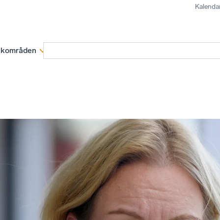
Kalenda
kområden
Medlemskap
Rapporter och remissva