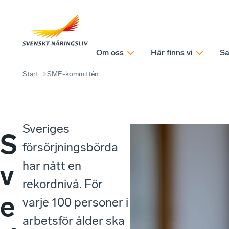
Om oss
Här finns vi
Sa
Start
SME-kommittén
Sveriges
S
försörjningsbörda
har nått en
v
rekordnivå. För
e
varje 100 personer i
arbetsför ålder ska