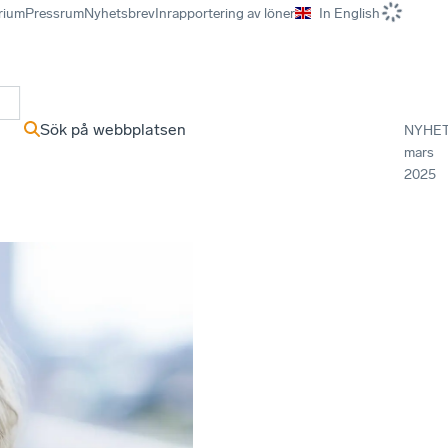
rium
Pressrum
Nyhetsbrev
Inrapportering av löner
In English
r
Sök på webbplatsen
NYHE
mars
2025