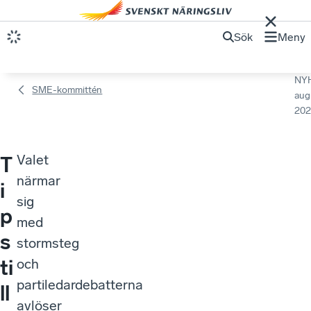
Sök
Meny
NY
SME-kommittén
aug
202
Valet
T
närmar
i
sig
p
med
s
stormsteg
ti
och
partiledardebatterna
ll
avlöser