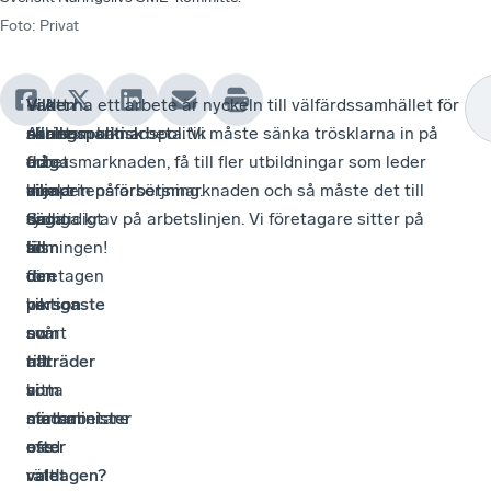
Foto
:
Privat
Vilken
–
Vad
– Att ha ett arbete är nyckeln till välfärdssamhället för
näringspolitisk
Arbetsmarknadspolitik
skulle
alla som kan arbeta. Vi måste sänka trösklarna in på
fråga
och
du
arbetsmarknaden, få till fler utbildningar som leder
menar
kompetensförsörjning.
vilja
direkt in på arbetsmarknaden och så måste det till
du
Samtidigt
säga
tydliga krav på arbetslinjen. Vi företagare sitter på
är
som
till
lösningen!
den
företagen
den
viktigaste
har
person
nu
svårt
som
när
att
tillträder
vi
hitta
som
närmar
medarbetare
statsminister
oss
med
efter
valdagen?
rätt
valet