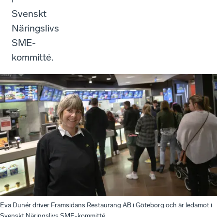
Svenskt
Näringslivs
SME-
kommitté.
Eva Dunér driver Framsidans Restaurang AB i Göteborg och är ledamot i
Svenskt Näringslivs SME-kommitté.