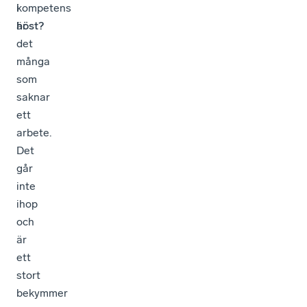
kompetens
i
är
höst?
det
många
som
saknar
ett
arbete.
Det
går
inte
ihop
och
är
ett
stort
bekymmer