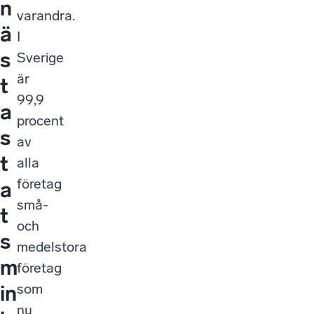
n
varandra.
ä
I
s
Sverige
är
t
99,9
a
procent
s
av
t
alla
företag
a
små-
t
och
s
medelstora
m
företag
som
in
nu