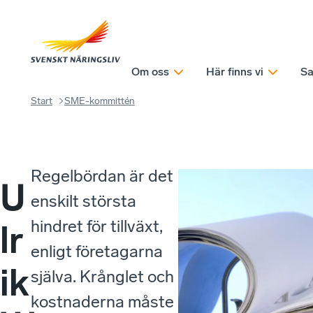
Om oss
Här finns vi
Sa
Start
SME-kommittén
Regelbördan är det
U
enskilt största
hindret för tillväxt,
lr
enligt företagarna
ik
själva. Krånglet och
kostnaderna måste