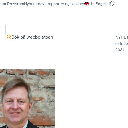
rium
Pressrum
Nyhetsbrev
Inrapportering av löner
In English
r
Sök på webbplatsen
NYHE
oktobe
2021