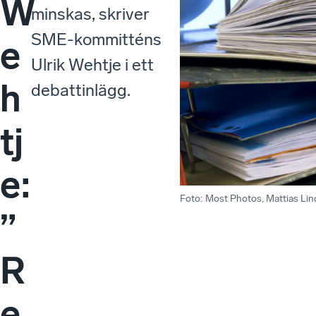
W
minskas, skriver
SME-kommitténs
e
Ulrik Wehtje i ett
h
debattinlägg.
tj
e:
Foto
:
Most Photos, Mattias Li
”
R
e