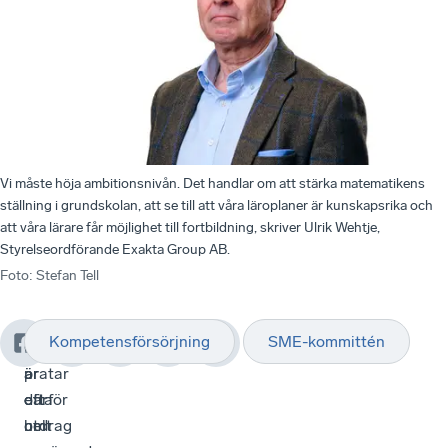
Vi måste höja ambitionsnivån. Det handlar om att stärka matematikens
ställning i grundskolan, att se till att våra läroplaner är kunskapsrika och
att våra lärare får möjlighet till fortbildning, skriver Ulrik Wehtje,
Styrelseordförande Exakta Group AB.
Foto
:
Stefan Tell
Kompetensförsörjning
SME-kommittén
”Det
Vi
Ovan
är
pratar
är
därför
ofta
ett
helt
om
utdrag