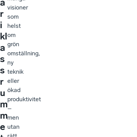
a
visioner
r
som
i
helst
kl
om
grön
a
omställning,
s
ny
s
teknik
r
eller
ökad
u
produktivitet
m
–
m
men
e
utan
rätt