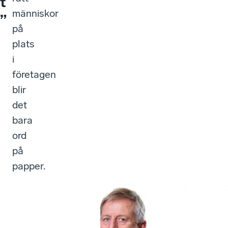
t
människor
”
på
plats
i
företagen
blir
det
bara
ord
på
papper.