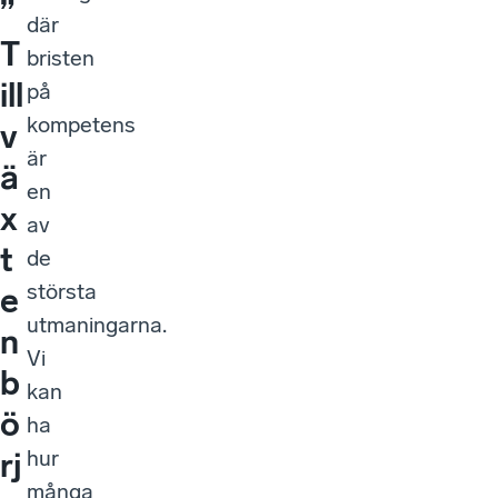
”
där
T
bristen
ill
på
kompetens
v
är
ä
en
x
av
t
de
största
e
utmaningarna.
n
Vi
b
kan
ö
ha
hur
rj
många