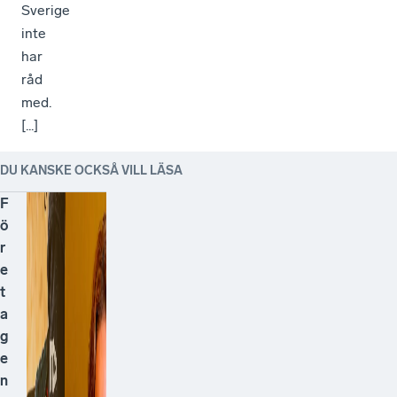
Sverige
inte
har
råd
med.
[...]
DU KANSKE OCKSÅ VILL LÄSA
F
ö
r
e
t
a
g
e
n