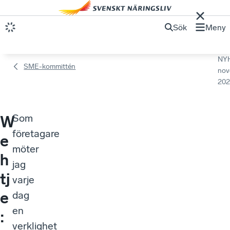
Sök
Meny
NY
SME-kommittén
nov
202
Som
W
företagare
e
möter
h
jag
tj
varje
e
dag
en
:
verklighet