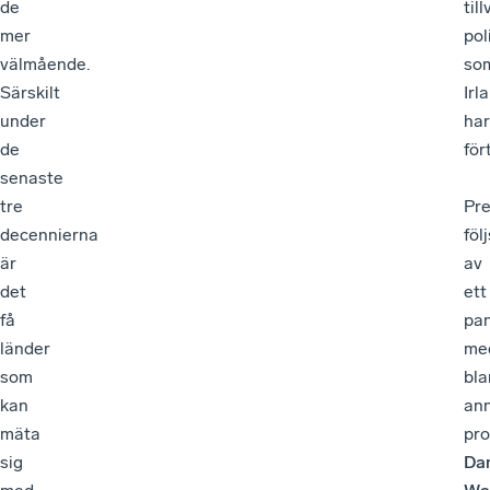
de
til
mer
pol
välmående.
so
Särskilt
Irl
under
har
de
fört
senaste
tre
Pre
decennierna
följ
är
av
det
ett
få
pa
länder
me
som
bla
kan
an
mäta
pro
sig
Dan