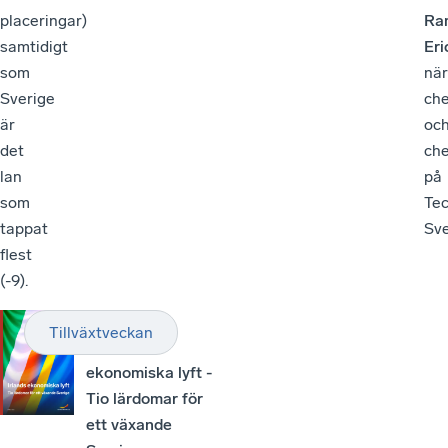
placeringar)
Ra
samtidigt
Eri
som
när
Sverige
che
är
oc
det
ch
lan
på
som
Te
tappat
Sve
flest
(-9).
RAPPORT
Tillväxtveckan
Irlands
ekonomiska lyft -
Tio lärdomar för
ett växande