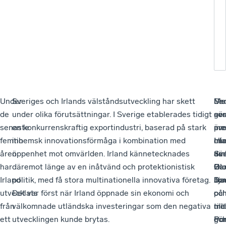
ir
ka
Under
Sveriges och Irlands välståndsutveckling har skett
Un
Me
Sem
de
under olika förutsättningar. I Sverige etablerades tidigt
sem
gör
avs
senaste
en konkurrenskraftig exportindustri, baserad på stark
pre
äv
me
femtio
inhemsk innovationsförmåga i kombination med
ch
Irl
min
åren
öppenhet mot omvärlden. Irland kännetecknades
Sv
am
där
har
däremot länge av en inåtvänd och protektionistisk
Ol
Ba
vi
Irland
politik, med få stora multinationella innovativa företag.
Dau
Jo
bju
utvecklats
Det var först när Irland öppnade sin ekonomi och
oc
oc
på
från
välkomnade utländska investeringar som den negativa
ma
mo
til
ett
utvecklingen kunde brytas.
Po
gör
oc