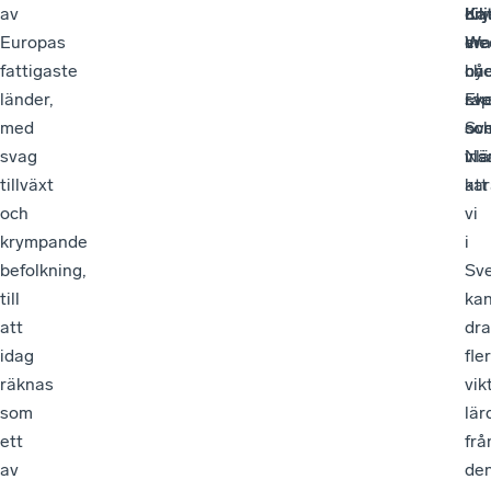
av
Lil
Kat
dry
Europas
en
Wa
me
fattigaste
ny
che
bå
länder,
rap
Ek
sv
med
so
Sv
oc
svag
vis
När
irl
tillväxt
att
kar
och
vi
krympande
i
befolkning,
Sve
till
ka
att
dra
idag
fle
räknas
vik
som
lä
ett
frå
av
de