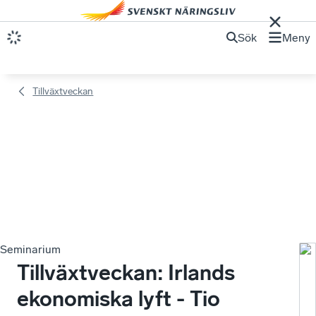
Sök
Meny
Tillväxtveckan
Seminarium
Vä
Tillväxtveckan: Irlands
till
ekonomiska lyft - Tio
en