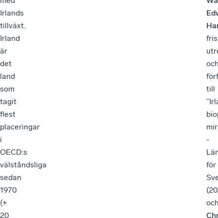
med
Wa
Irlands
Ed
tillväxt.
Ham
Irland
fri
är
utr
det
oc
land
för
som
till
tagit
”Ir
flest
bi
placeringar
mir
i
-
OECD:s
Lä
välståndsliga
för
sedan
Sve
1970
(20
(+
oc
20
Chr