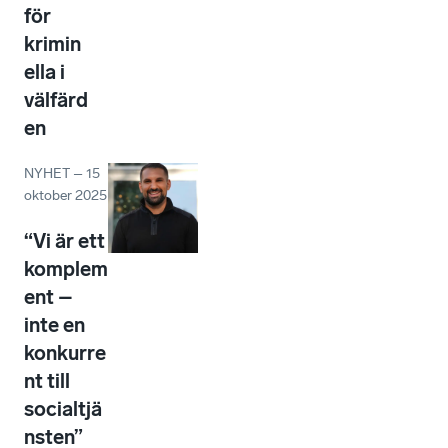
för
krimin
ella i
välfärd
en
NYHET
–
15
oktober 2025
“Vi är ett
komplem
ent –
inte en
konkurre
nt till
socialtjä
nsten”