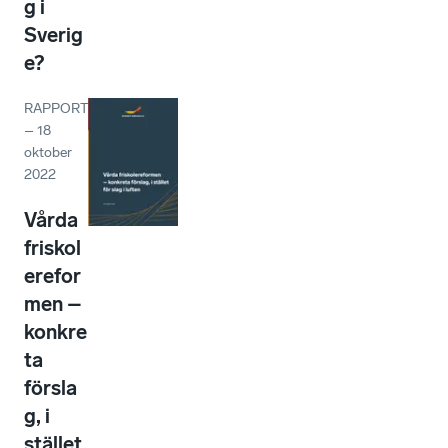
g i
Sverig
e?
RAPPORT
–
18
oktober
2022
Vårda
friskol
erefor
men –
konkre
ta
försla
g, i
stället