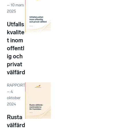
–
10 mars
2025
Utfalls
kvalite
t inom
offentl
ig och
privat
välfärd
RAPPORT
–
4
oktober
2024
Rusta
välfärd