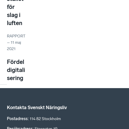
för
slag i
luften
RAPPORT
–
11 maj
2021
Fördel
digitali
sering
Kontakta Svenskt Näringsliv
Postadress
:
114 82 Stockholm
Besöksadress
:
Storgatan 19