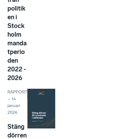
politik
en i
Stock
holm
manda
tperio
den
2022 -
2026
RAPPORT
–
14
januari
2026
Stäng
dörren