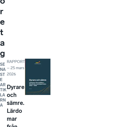
ö
r
e
t
a
g
RAPPORT
SE
–
25 mars
NA
2026
ST
E
AR
Dyrare
TIK
och
LA
RN
sämre.
A
Lärdo
mar
från