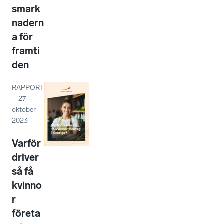
smark
nadern
a för
framti
den
RAPPORT
–
27
oktober
2023
Varför
driver
så få
kvinno
r
företa