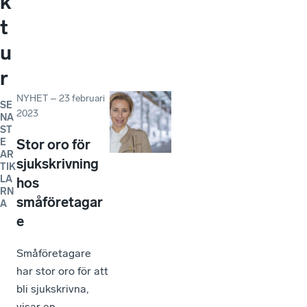
k
t
u
r
NYHET
–
23 februari
SE
2023
NA
ST
E
Stor oro för
AR
sjukskrivning
TIK
LA
hos
RN
småföretagar
A
e
Småföretagare
har stor oro för att
bli sjukskrivna,
visar en