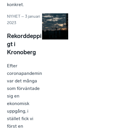
konkret.
NYHET
–
3 januari
2023
Rekorddeppi
gt i
Kronoberg
Efter
coronapandemin
var det många
som förväntade
sig en
ekonomisk
uppgång, i
stället fick vi
först en