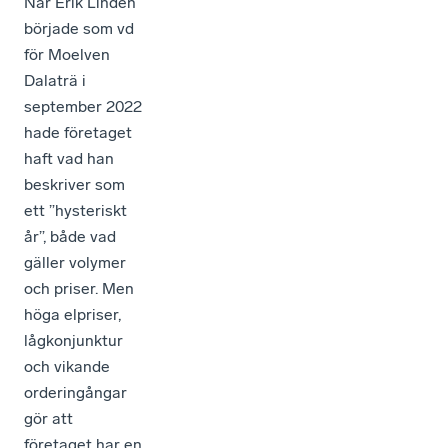
När Erik Lindén
började som vd
för Moelven
Dalaträ i
september 2022
hade företaget
haft vad han
beskriver som
ett ”hysteriskt
år”, både vad
gäller volymer
och priser. Men
höga elpriser,
lågkonjunktur
och vikande
orderingångar
gör att
företaget har en