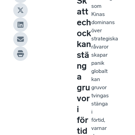
Sk
som
att
Kinas
ech
dominans
över
ock
strategiska
kan
råvaror
stä
skapar
panik
ng
globalt
a
kan
gru
gruvor
tvingas
vor
stänga
i
i
för
förtid,
varnar
tid