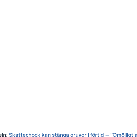
eln:
Skattechock kan stänga gruvor i förtid – ”Omöjligt a