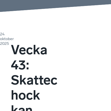
24
oktober
2025
Vecka
43:
Skattec
hock
kan