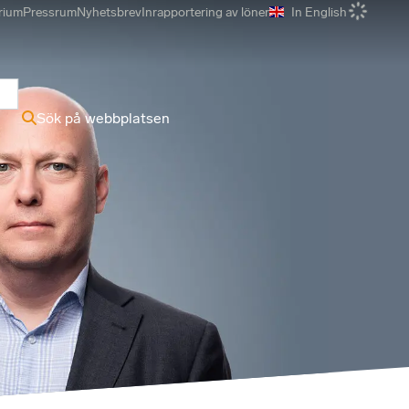
rium
Pressrum
Nyhetsbrev
Inrapportering av löner
In English
r
Sök på webbplatsen