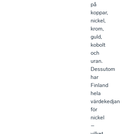
på
koppar,
nickel,
krom,
guld,
kobolt
och
uran.
Dessutom
har
Finland
hela
värdekedjan
för
nickel
–
vilket