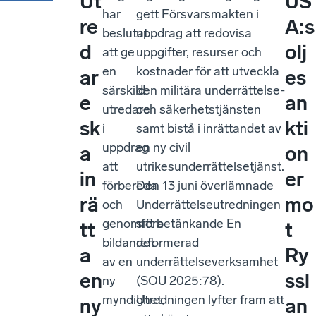
Ut
US
har
gett Försvarsmakten i
re
A:s
beslutat
uppdrag att redovisa
d
olj
att ge
uppgifter, resurser och
en
kostnader för att utveckla
ar
es
särskild
den militära underrättelse-
e
an
utredare
och säkerhetstjänsten
sk
kti
i
samt bistå i inrättandet av
uppdrag
en ny civil
a
on
att
utrikesunderrättelsetjänst.
in
er
förbereda
Den 13 juni överlämnade
rä
mo
och
Underrättelseutredningen
genomföra
sitt betänkande En
tt
t
bildandet
reformerad
a
Ry
av en
underrättelseverksamhet
en
ssl
ny
(SOU 2025:78).
myndighet,
Utredningen lyfter fram att
ny
an