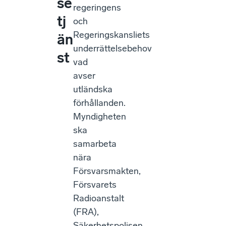
se
regeringens
tj
och
Regeringskansliets
än
underrättelsebehov
st
vad
avser
utländska
förhållanden.
Myndigheten
ska
samarbeta
nära
Försvarsmakten,
Försvarets
Radioanstalt
(FRA),
Säkerhetspolisen