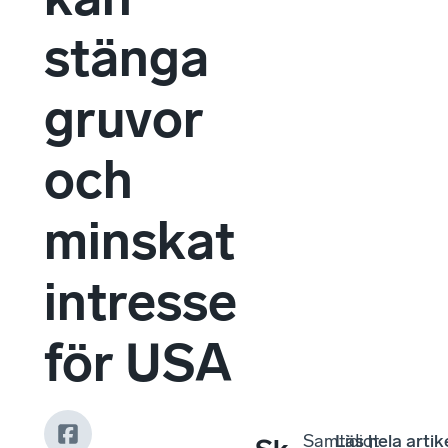
stänga
gruvor
och
minskat
intresse
för USA
Samtidigt
Läs hela artik