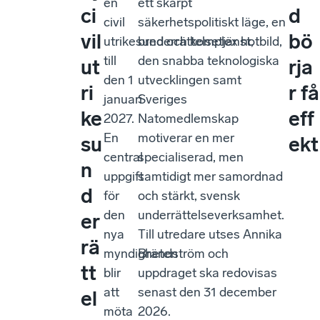
en
ett skärpt
ci
d
civil
säkerhetspolitiskt läge, en
vil
bö
utrikesunderrättelsetjänst,
bred och komplex hotbild,
till
den snabba teknologiska
ut
rja
den 1
utvecklingen samt
ri
r få
januari
Sveriges
ke
eff
2027.
Natomedlemskap
En
motiverar en mer
su
ekt
central
specialiserad, men
n
uppgift
samtidigt mer samordnad
d
för
och stärkt, svensk
den
underrättelseverksamhet.
er
nya
Till utredare utses Annika
rä
myndigheten
Brändström och
tt
blir
uppdraget ska redovisas
att
senast den 31 december
el
möta
2026.