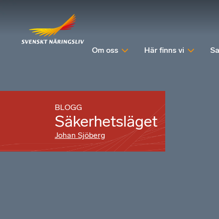
Om oss
Här finns vi
Sa
BLOGG
Säkerhetsläget
Johan Sjöberg