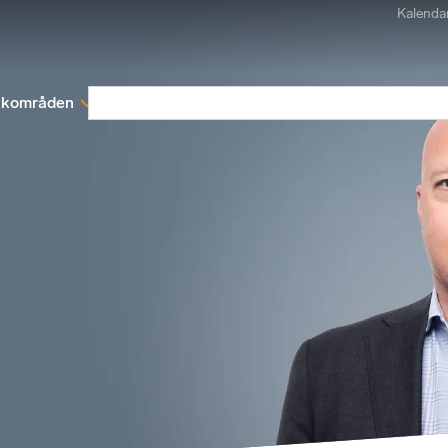
Kalenda
kområden
Medlemskap
Rapporter och remissva