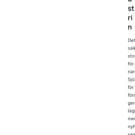
st
ri
n
De
säk
sto
för
när
Sjö
för
för
ger
läg
med
nyh
rap