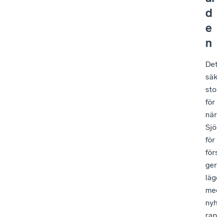
d
e
n
De
säk
sto
för
när
Sjö
för
för
ger
läg
med
nyh
rap