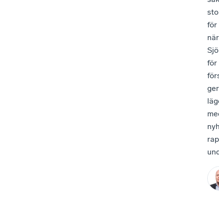
sto
för
när
Sjö
för
för
ger
läg
med
nyh
rap
und