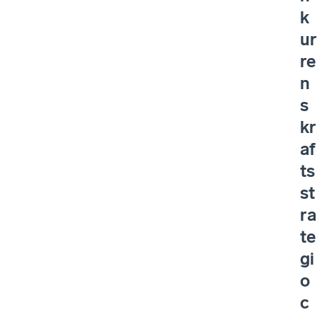
k
ur
re
n
s
kr
af
ts
st
ra
te
gi
o
c