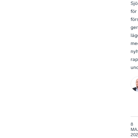
Sjö
för
för
ger
läg
med
nyh
rap
und
8
MA
202