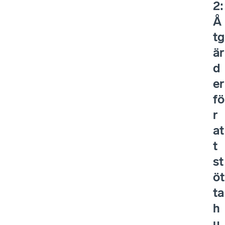
2:
Å
tg
är
d
er
fö
r
at
t
st
öt
ta
h
u