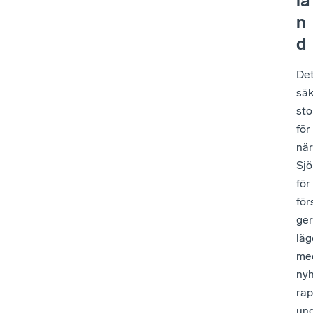
la
n
d
De
säk
sto
för
när
Sjö
för
för
ger
läg
med
nyh
rap
und