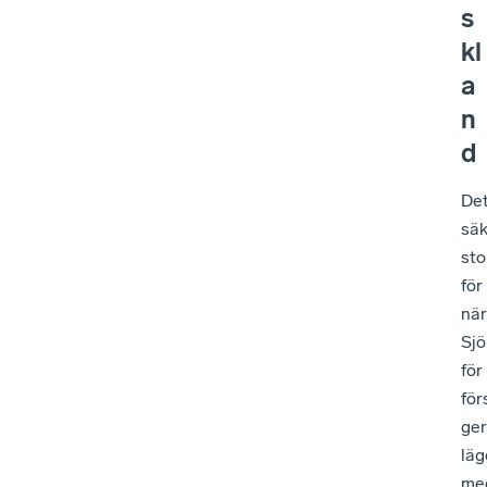
s
kl
a
n
d
De
säk
sto
för
när
Sjö
för
för
ger
läg
med