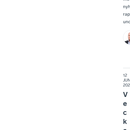
nyh
rap
und
12
JUN
202
V
e
c
k