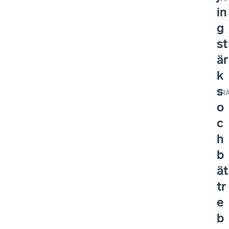
in
g
st
är
k
s
TR
o
c
h
b
ät
tr
e
b