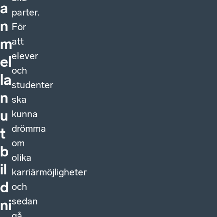
a
parter.
n
För
att
m
elever
el
och
la
studenter
n
ska
u
kunna
drömma
t
om
b
olika
il
karriärmöjligheter
d
och
sedan
ni
gå