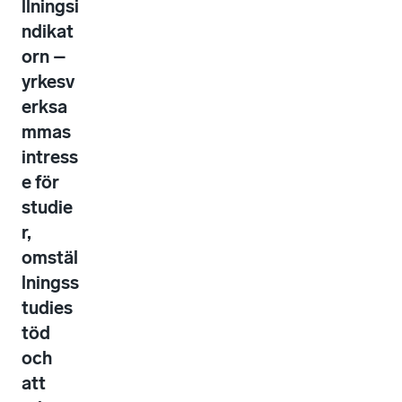
llningsi
ndikat
orn –
yrkesv
erksa
mmas
intress
e för
studie
r,
omstäl
lningss
tudies
töd
och
att