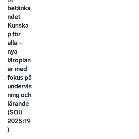
betänka
ndet
Kunska
p för
alla –
nya
läroplan
er med
fokus på
undervis
ning och
lärande
(SOU
2025:19
)