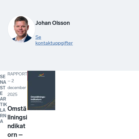
Johan Olsson
Se
kontaktuppgifter
RAPPORT
SE
–
2
NA
december
ST
E
2025
AR
TIK
Omstä
LA
RN
llningsi
A
ndikat
orn –