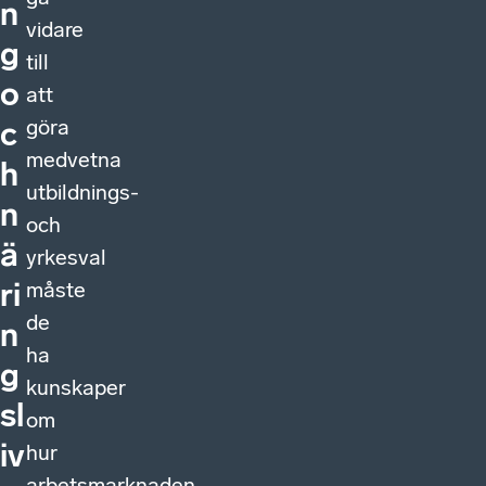
n
vidare
g
till
o
att
göra
c
medvetna
h
utbildnings-
n
och
ä
yrkesval
ri
måste
de
n
ha
g
kunskaper
sl
om
iv
hur
arbetsmarknaden