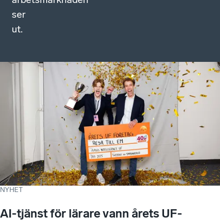
ser
ut.
NYHET
AI-tjänst för lärare vann årets UF-