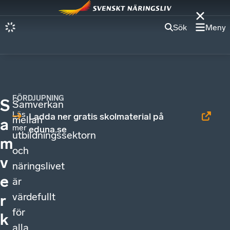
Sök
Meny
FÖRDJUPNING
S
Samverkan
Läs
Ladda ner gratis skolmaterial på
mellan
a
mer
eduna.se
utbildningssektorn
m
och
v
näringslivet
e
är
värdefullt
r
för
k
alla