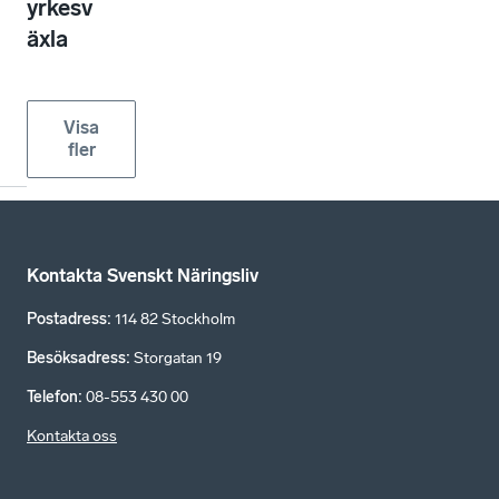
yrkesv
äxla
Visa
fler
Kontakta Svenskt Näringsliv
Postadress
:
114 82 Stockholm
Besöksadress
:
Storgatan 19
Telefon
:
08-553 430 00
Kontakta oss