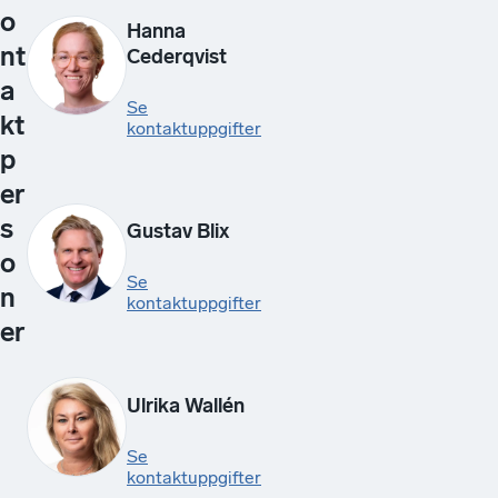
o
Hanna
nt
Cederqvist
a
Se
kt
kontaktuppgifter
p
er
s
Gustav Blix
o
Se
n
kontaktuppgifter
er
Ulrika Wallén
Se
kontaktuppgifter