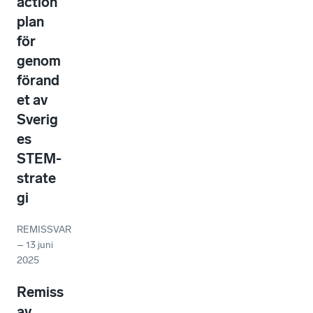
action
plan
för
genom
förand
et av
Sverig
es
STEM-
strate
gi
REMISSVAR
–
13 juni
2025
Remiss
av