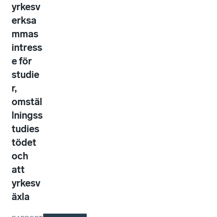
yrkesv
erksa
mmas
intress
e för
studie
r,
omstäl
lningss
tudies
tödet
och
att
yrkesv
äxla