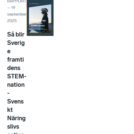
RAPPORT
–
19
september
2025
Så blir
Sverig
e
framti
dens
STEM-
nation
-
Svens
kt
Näring
slivs