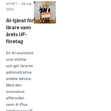
NYHET
–
28 maj
2025
AI-tjänst för
lärare vann
årets UF-
företag
En AI-assistent
som stöttar
och gör lärares
administrativa
arbete lättare.
Med den
innovativa
affärsidén
vann A-Plus
Intelligence UF