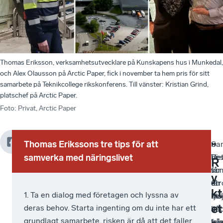
Thomas Eriksson, verksamhetsutvecklare på Kunskapens hus i Munkedal,
och Alex Olausson på Arctic Paper, fick i november ta hem pris för sitt
samarbete på Teknikcollege rikskonferens. Till vänster: Kristian Grind,
platschef på Arctic Paper.
Foto
:
Privat, Arctic Paper
Thomas Erikssons tre tips för att
Arctic
I
Samarbetet
Sa
–
–
”
Paper
slutet
innebär
samverka med näringslivet
bes
De
Vi
R
Munkedal
av
bland
so
vi
får
y
grundades
november
annat
otr
får
en
kt
1. Ta en dialog med företagen och lyssna av
redan
tog
att
lyc
ut
möj
et
deras behov. Starta ingenting om du inte har ett
1871
de,
Arctic
bå
är
att
grundlagt samarbete, risken är då att det faller
och
i
Paper
frå
kva
på