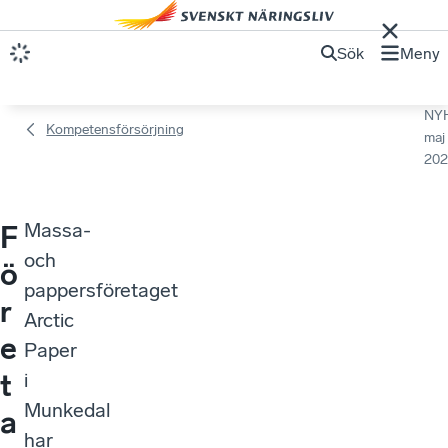
Sök
Meny
NY
Kompetensförsörjning
maj
202
Massa-
F
och
ö
pappersföretaget
r
Arctic
e
Paper
t
i
Munkedal
a
har