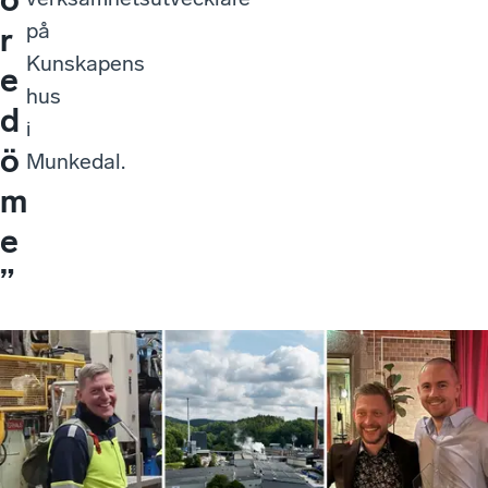
på
r
Kunskapens
e
hus
d
i
ö
Munkedal.
m
e
”