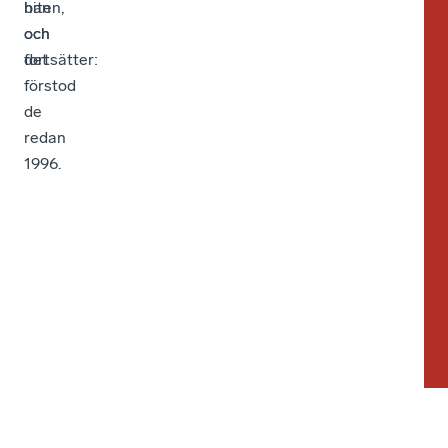
han
biten,
och
och
fortsätter:
det
förstod
de
redan
1996.