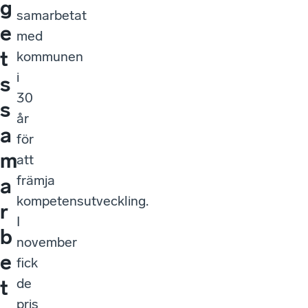
g
samarbetat
e
med
t
kommunen
i
s
30
s
år
a
för
m
att
främja
a
kompetensutveckling.
r
I
b
november
e
fick
de
t
pris