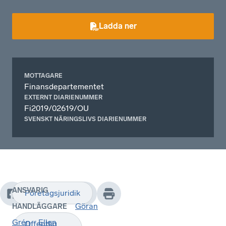
Ladda ner
MOTTAGARE
Finansdepartementet
EXTERNT DIARIENUMMER
Fi2019/02619/OU
SVENSKT NÄRINGSLIVS DIARIENUMMER
ANSVARIG
Företagsjuridik
Göran
HANDLÄGGARE
Grén
Ellen
Offentlig